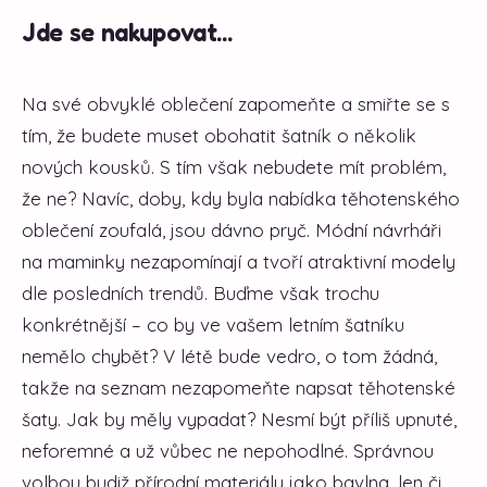
Jde se nakupovat...
Na své obvyklé oblečení zapomeňte a smiřte se s
tím, že budete muset obohatit šatník o několik
nových kousků. S tím však nebudete mít problém,
že ne? Navíc, doby, kdy byla nabídka těhotenského
oblečení zoufalá, jsou dávno pryč. Módní návrháři
na maminky nezapomínají a tvoří atraktivní modely
dle posledních trendů. Buďme však trochu
konkrétnější – co by ve vašem letním šatníku
nemělo chybět? V létě bude vedro, o tom žádná,
takže na seznam nezapomeňte napsat těhotenské
šaty. Jak by měly vypadat? Nesmí být příliš upnuté,
neforemné a už vůbec ne nepohodlné. Správnou
volbou budiž přírodní materiály jako bavlna, len či