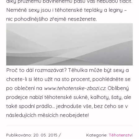
díky pružnému bavlněnému pásu vás nebudou tlačit.
Neméně sexy jsou i těhotenské tepláky a leginy –
nic pohodlnějšího zřejmě neseženete.
Proč to dál rozmazávat? Těhulka může být sexy a
chcete-li si léto užít na sto procent, poohlédněte se
po oblečení na
www.tehotenske-zbozi.cz
. Oblíbený
prodejce nabízí těhotenské sukně, kalhoty, šaty, ale
také spodní prádlo... jednoduše vše, bez čeho se v
následujících měsících neobejdete!
Publikováno: 20. 05. 2015 /
Kategorie:
Těhotenství