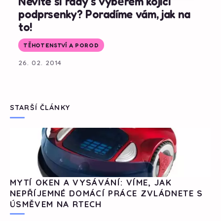
Nevíte si rady s výběrem kojící
podprsenky? Poradíme vám, jak na
to!
TĚHOTENSTVÍ A POROD
26. 02. 2014
STARŠÍ ČLÁNKY
MYTÍ OKEN A VYSÁVÁNÍ: VÍME, JAK
NEPŘÍJEMNÉ DOMÁCÍ PRÁCE ZVLÁDNETE S
ÚSMĚVEM NA RTECH