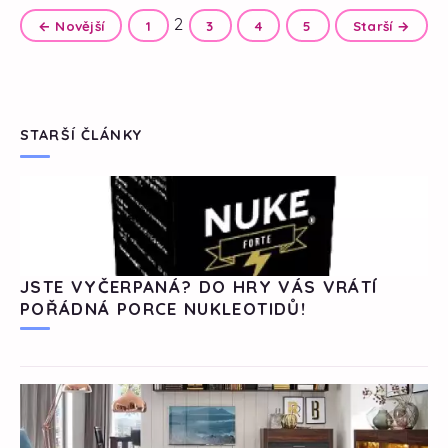
2
← Novější
1
3
4
5
Starší →
STARŠÍ ČLÁNKY
JSTE VYČERPANÁ? DO HRY VÁS VRÁTÍ
POŘÁDNÁ PORCE NUKLEOTIDŮ!