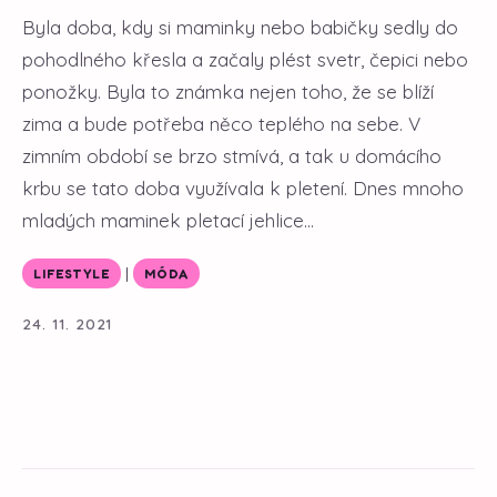
Byla doba, kdy si maminky nebo babičky sedly do
pohodlného křesla a začaly plést svetr, čepici nebo
ponožky. Byla to známka nejen toho, že se blíží
zima a bude potřeba něco teplého na sebe. V
zimním období se brzo stmívá, a tak u domácího
krbu se tato doba využívala k pletení. Dnes mnoho
mladých maminek pletací jehlice...
|
LIFESTYLE
MÓDA
24. 11. 2021