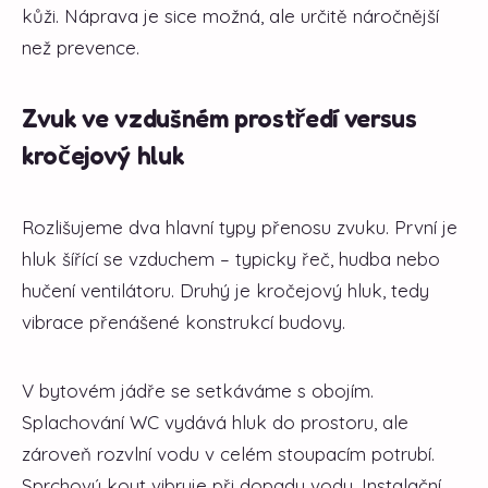
kůži. Náprava je sice možná, ale určitě náročnější
než prevence.
Zvuk ve vzdušném prostředí versus
kročejový hluk
Rozlišujeme dva hlavní typy přenosu zvuku. První je
hluk šířící se vzduchem – typicky řeč, hudba nebo
hučení ventilátoru. Druhý je kročejový hluk, tedy
vibrace přenášené konstrukcí budovy.
V bytovém jádře se setkáváme s obojím.
Splachování WC vydává hluk do prostoru, ale
zároveň rozvlní vodu v celém stoupacím potrubí.
Sprchový kout vibruje při dopadu vody. Instalační