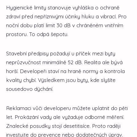
Hygienické limity stanovuje vyhláška o ochraně
zdraví před nepříznivými účinky hluku a vibrací. Pro
noční dobu platí limit 30 dB v chráněném vnitřním
prostoru. To odpá šepotu.
Stavební předpisy požadují u příček mezi byty
neprůzvučnost minimálně 52 dB. Realita ale bývá
horší. Developeři staví na hraně normy a kontrola
kvality chybí. Výsledkem jsou byty, kde slyšíte
sousedovo dýchání.
Reklamaci vůči developeru můžete uplatnit do pěti
let. Prokázání vady ale vyžaduje odborné měření.
Znalecké posudky stojí desetitisíce. Proto raději
investujte do prevence nebo dodatečných úprav.