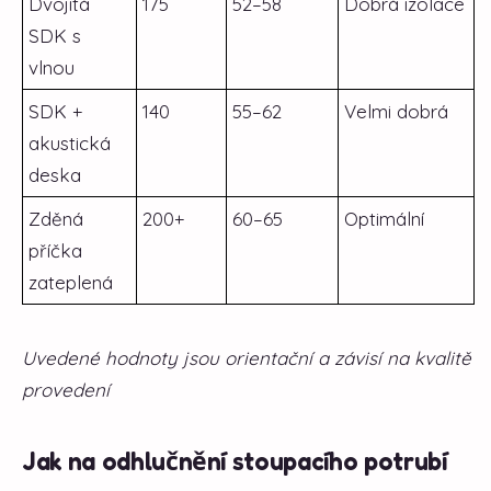
Dvojitá
175
52–58
Dobrá izolace
SDK s
vlnou
SDK +
140
55–62
Velmi dobrá
akustická
deska
Zděná
200+
60–65
Optimální
příčka
zateplená
Uvedené hodnoty jsou orientační a závisí na kvalitě
provedení
Jak na odhlučnění stoupacího potrubí