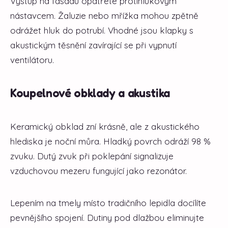
Výstup na fasádu opatřete protihlukovým
nástavcem. Žaluzie nebo mřížka mohou zpětně
odrážet hluk do potrubí. Vhodné jsou klapky s
akustickým těsnění zavírající se při vypnutí
ventilátoru.
Koupelnové obklady a akustika
Keramický obklad zní krásně, ale z akustického
hlediska je noční můra. Hladký povrch odráží 98 %
zvuku. Dutý zvuk při poklepání signalizuje
vzduchovou mezeru fungující jako rezonátor.
Lepením na tmely místo tradičního lepidla docílíte
pevnějšího spojení. Dutiny pod dlažbou eliminujte