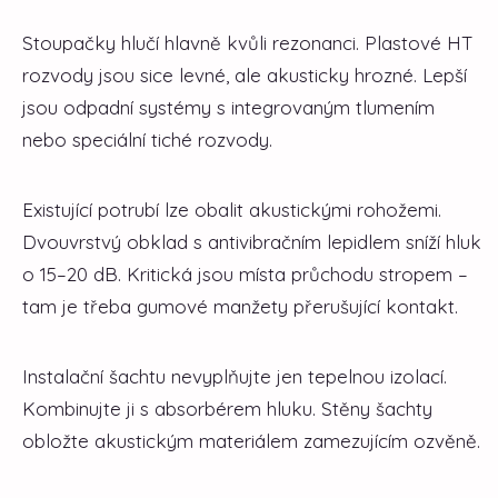
Stoupačky hlučí hlavně kvůli rezonanci. Plastové HT
rozvody jsou sice levné, ale akusticky hrozné. Lepší
jsou odpadní systémy s integrovaným tlumením
nebo speciální tiché rozvody.
Existující potrubí lze obalit akustickými rohožemi.
Dvouvrstvý obklad s antivibračním lepidlem sníží hluk
o 15–20 dB. Kritická jsou místa průchodu stropem –
tam je třeba gumové manžety přerušující kontakt.
Instalační šachtu nevyplňujte jen tepelnou izolací.
Kombinujte ji s absorbérem hluku. Stěny šachty
obložte akustickým materiálem zamezujícím ozvěně.