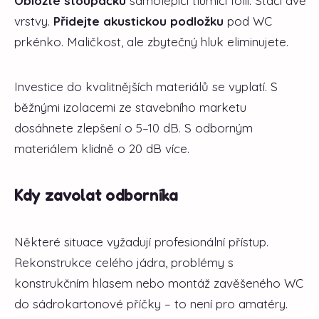
Obložte stoupačku
samolepící tlumící folií. Stačí dvě
vrstvy.
Přidejte akustickou podložku
pod WC
prkénko. Maličkost, ale zbytečný hluk eliminujete.
Investice do kvalitnějších materiálů se vyplatí. S
běžnými izolacemi ze stavebního marketu
dosáhnete zlepšení o 5–10 dB. S odborným
materiálem klidně o 20 dB více.
Kdy zavolat odborníka
Některé situace vyžadují profesionální přístup.
Rekonstrukce celého jádra, problémy s
konstrukčním hlasem nebo montáž zavěšeného WC
do sádrokartonové příčky – to není pro amatéry.