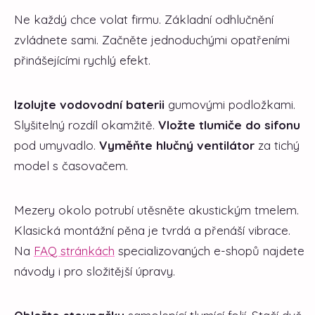
Ne každý chce volat firmu. Základní odhlučnění
zvládnete sami. Začněte jednoduchými opatřeními
přinášejícími rychlý efekt.
Izolujte vodovodní baterii
gumovými podložkami.
Slyšitelný rozdíl okamžitě.
Vložte tlumiče do sifonu
pod umyvadlo.
Vyměňte hlučný ventilátor
za tichý
model s časovačem.
Mezery okolo potrubí utěsněte akustickým tmelem.
Klasická montážní pěna je tvrdá a přenáší vibrace.
Na
FAQ stránkách
specializovaných e-shopů najdete
návody i pro složitější úpravy.