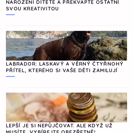
NAROZENÍ DÍTĚTE A PŘEKVAPTE OSTATNÍ
SVOU KREATIVITOU
LABRADOR: LASKAVÝ A VĚRNÝ ČTYŘNOHÝ
PŘÍTEL, KTERÉHO SI VAŠE DĚTI ZAMILUJÍ
LEPŠÍ JE SI NEPŮJČOVAT. ALE KDYŽ UŽ
MUSÍTE, VYBÍREJTE OBEZŘETNĚ!