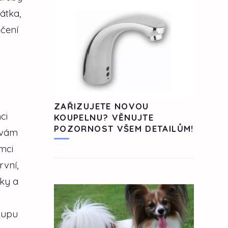
átka,
čení
ZAŘIZUJETE NOVOU
ci
KOUPELNU? VĚNUJTE
POZORNOST VŠEM DETAILŮM!
 vám
emci
rvní,
rky a
kupu