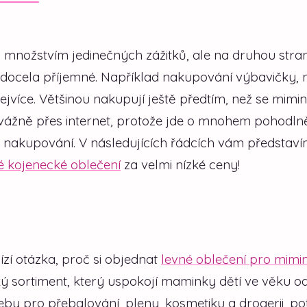
 množstvím jedinečných zážitků, ale na druhou stran
 docela příjemné. Například nakupování výbavičky, 
více. Většinou nakupují ještě předtím, než se mimi
ážně přes internet, protože jde o mnohem pohodlně
ob nakupování. V následujících řádcích vám představ
 kojenecké oblečení
za velmi nízké ceny!
zí otázka, proč si objednat
levné oblečení pro mimi
ý sortiment, který uspokojí maminky dětí ve věku o
řeby pro přebalování, pleny, kosmetiku a drogerii, p