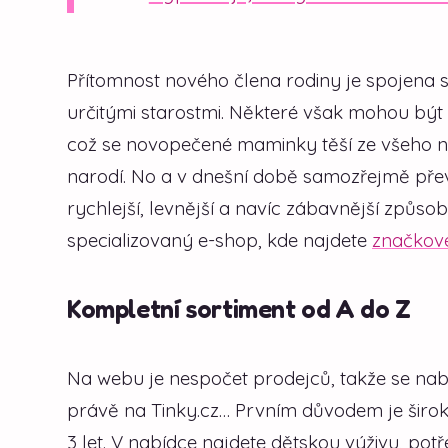
Přítomnost nového člena rodiny je spojena s
určitými starostmi. Některé však mohou být
což se novopečené maminky těší ze všeho nej
narodí. No a v dnešní době samozřejmě přev
rychlejší, levnější a navíc zábavnější způs
specializovaný e-shop, kde najdete
značkové
Kompletní sortiment od A do Z
Na webu je nespočet prodejců, takže se nabí
právě na Tinky.cz… Prvním důvodem je širok
3 let. V nabídce najdete dětskou výživu, pot