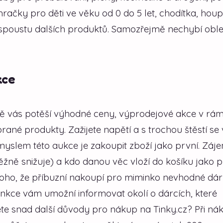
račky pro děti ve věku od 0 do 5 let, chodítka, houp
 spoustu dalších produktů. Samozřejmě nechybí oble
kce
ě vás potěší výhodné ceny, výprodejové akce v rám
ané produkty. Zažijete napětí a s trochou štěstí se
myslem této aukce je zakoupit zboží jako první. Záj
ěžně snižuje) a kdo danou věc vloží do košíku jako p
 toho, že příbuzní nakoupí pro miminko nevhodné dá
funkce vám umožní informovat okolí o dárcích, které
ete snad další důvody pro nákup na Tinky.cz? Při ná