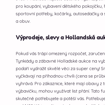
pro koupání, vybavení dětského pokojíčku, h
sportovní potřeby, kočárky, autosedačky a
a obuv.
Výprodeje, slevy a Hollandská au
Pokud vás trápí omezený rozpočet, zaručen
Tynkiády a zábavné Holladské aukce na vybr
podaří vydražit skvělé věci za super ceny! S
vyčkávají na příhodnou chvíli (cena se průb
vyhrává. Pro zákaznice, které mají obavy z
výbavičku, mohou využívat list přání. Tato 
skutečně potřebujete a potěší vás. Potřebuj