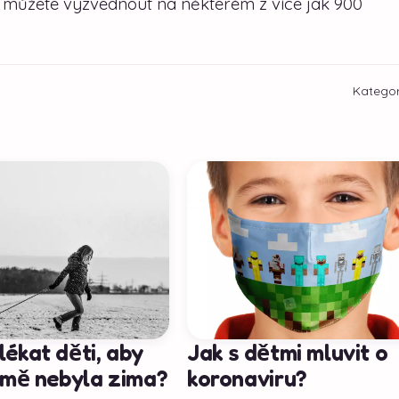
i můžete vyzvednout na některém z více jak 900
Kategor
lékat děti, aby
Jak s dětmi mluvit o
zimě nebyla zima?
koronaviru?