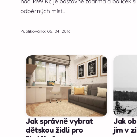
nad 1499 Kč je poštovné zdarma a balíček s
odběrných míst...
Publikováno: 05. 04. 2016
Jak správně vybrat
Jak ob
dětskou židli pro
jim v 