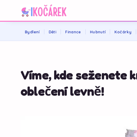
Bydlení
Děti
Finance
Hubnutí
Kočárky
Víme, kde seženete 
oblečení levně!