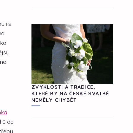
u i s
na
nko
jší,
íme
ZVYKLOSTI A TRADICE,
KTERÉ BY NA ČESKÉ SVATBĚ
NEMĚLY CHYBĚT
nka
d 0 do
otřeby