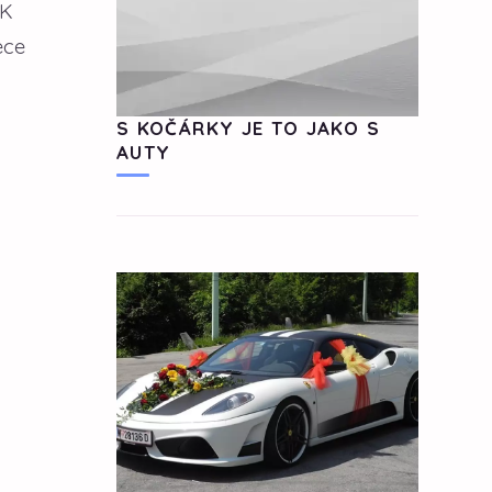
 K
ece
S KOČÁRKY JE TO JAKO S
AUTY