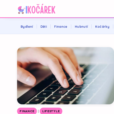
Bydlení
Děti
Finance
Hubnutí
Kočárky
|
FINANCE
LIFESTYLE