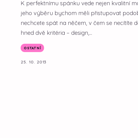
K perfektnímu spánku vede nejen kvalitní ma
jeho výběru bychom měli přistupovat podob
nechcete spát na něčem, v čem se necítíte 
hned dvě kritéria – design,...
OSTATNÍ
25. 10. 2013