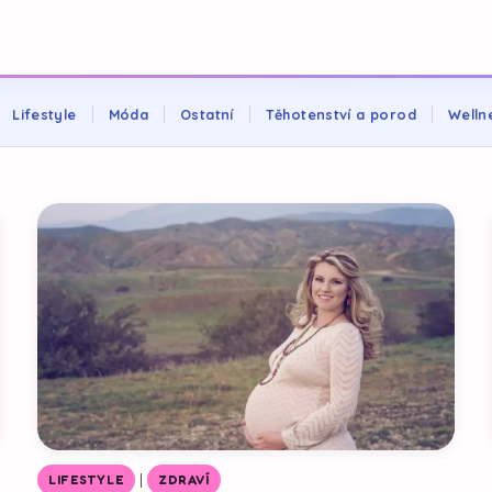
Lifestyle
Móda
Ostatní
Těhotenství a porod
Welln
|
LIFESTYLE
ZDRAVÍ