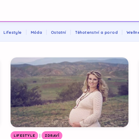
Lifestyle
Móda
Ostatní
Těhotenství a porod
Welln
|
LIFESTYLE
ZDRAVÍ