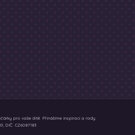
árky pro vaše dítě. Přinášíme inspiraci a rady.
83, DIČ: CZ6087183