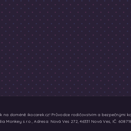
ek na doméně ikocarek.cz! Průvodce rodičovstvím a bezpečnými koč
ia Monkey s.r.o., Adresa: Nová Ves 272, 46331 Nová Ves, IČ: 60871