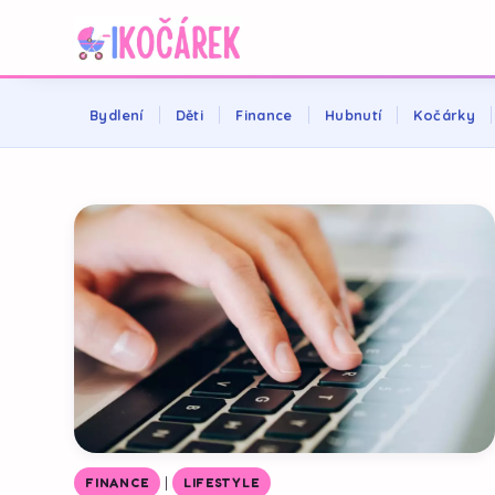
Bydlení
Děti
Finance
Hubnutí
Kočárky
|
FINANCE
LIFESTYLE