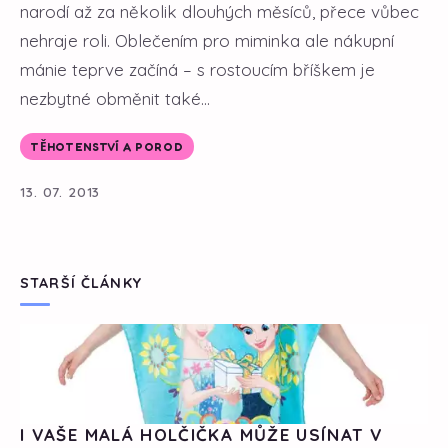
narodí až za několik dlouhých měsíců, přece vůbec
nehraje roli. Oblečením pro miminka ale nákupní
mánie teprve začíná – s rostoucím bříškem je
nezbytné obměnit také...
TĚHOTENSTVÍ A POROD
13. 07. 2013
STARŠÍ ČLÁNKY
I VAŠE MALÁ HOLČIČKA MŮŽE USÍNAT V