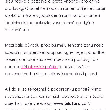
jsou hebké a bezešvé a proto vhodné i pro citlivé
bradavky. O odlehčení oblasti ramen a šíje se starají
široká a měkce vypodložená ramínka a o udržení
ideálního klima pokožky zase jemné prodyšné
mikrovlákno.
Mezi další důvody, proč by měly těhotné ženy nosit
speciální těhotenské podprsenky, je nejen pohodlné
nošení, ale také zachování pevnosti postavy i po
porodu.
Těhotenské prádlo
je navíc skvělou
prevencí tvorby strií a celkové ochablosti poprsí.
A kde si lze těhotenské podprsenky pořídit? Mimo
specializovaných kamenných obchodů si je můžete
objednat také v e-shopu
www.bilatara.cz
. V