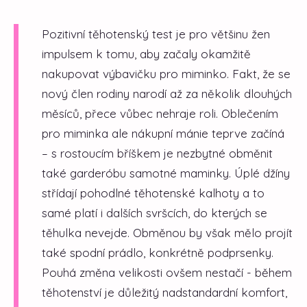
Pozitivní těhotenský test je pro většinu žen
impulsem k tomu, aby začaly okamžitě
nakupovat výbavičku pro miminko. Fakt, že se
nový člen rodiny narodí až za několik dlouhých
měsíců, přece vůbec nehraje roli. Oblečením
pro miminka ale nákupní mánie teprve začíná
– s rostoucím bříškem je nezbytné obměnit
také garderóbu samotné maminky. Úplé džíny
střídají pohodlné těhotenské kalhoty a to
samé platí i dalších svršcích, do kterých se
těhulka nevejde. Obměnou by však mělo projít
také spodní prádlo, konkrétně podprsenky.
Pouhá změna velikosti ovšem nestačí - během
těhotenství je důležitý nadstandardní komfort,