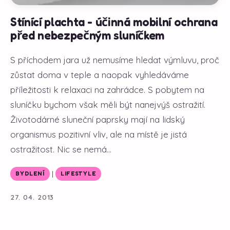
Stínící plachta - účinná mobilní ochrana
před nebezpečným sluníčkem
S příchodem jara už nemusíme hledat výmluvu, proč
zůstat doma v teple a naopak vyhledáváme
příležitosti k relaxaci na zahrádce. S pobytem na
sluníčku bychom však měli být nanejvýš ostražití.
Životodárné sluneční paprsky mají na lidský
organismus pozitivní vliv, ale na místě je jistá
ostražitost. Nic se nemá...
|
BYDLENÍ
LIFESTYLE
27. 04. 2013