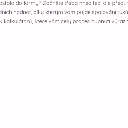
ostala do formy? Začněte třeba hned teď, ale předtí
ladních hodnot, díky kterým vám půjde spalování tuk
k kalkulátorů, které vám celý proces hubnutí výraz