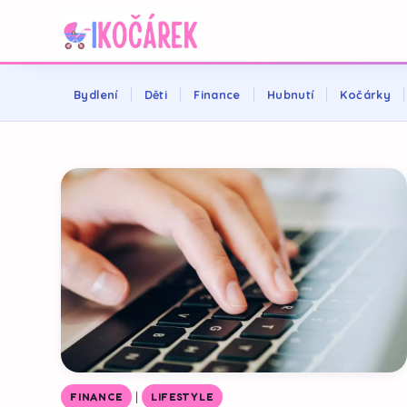
Bydlení
Děti
Finance
Hubnutí
Kočárky
|
FINANCE
LIFESTYLE