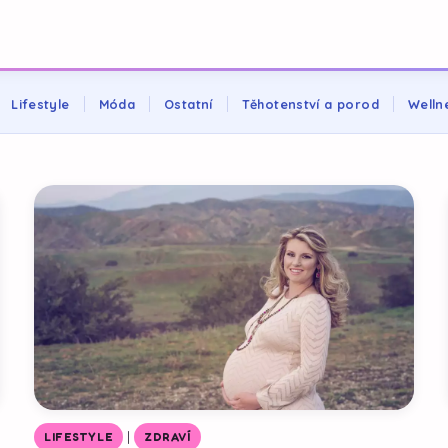
Lifestyle
Móda
Ostatní
Těhotenství a porod
Welln
|
LIFESTYLE
ZDRAVÍ