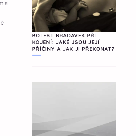
m si
ů
ně
BOLEST BRADAVEK PŘI
KOJENÍ: JAKÉ JSOU JEJÍ
PŘÍČINY A JAK JI PŘEKONAT?