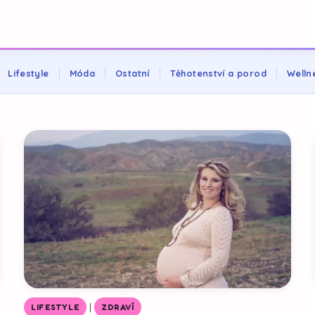
Lifestyle
Móda
Ostatní
Těhotenství a porod
Welln
|
LIFESTYLE
ZDRAVÍ