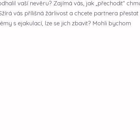
odhalil vaší nevěru? Zajímá vás, jak „přechodit“ ch
rá vás přílišná žárlivost a chcete partnera přestat
lémy s ejakulací, lze se jich zbavit? Mohli bychom