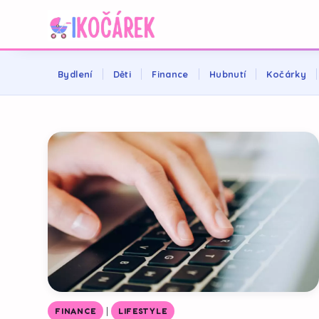
Bydlení
Děti
Finance
Hubnutí
Kočárky
|
FINANCE
LIFESTYLE