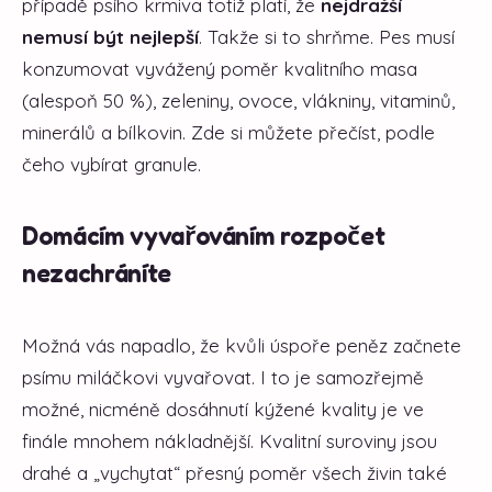
případě psího krmiva totiž platí, že
nejdražší
nemusí být nejlepší
. Takže si to shrňme. Pes musí
konzumovat vyvážený poměr kvalitního masa
(alespoň 50 %), zeleniny, ovoce, vlákniny, vitaminů,
minerálů a bílkovin. Zde si můžete přečíst, podle
čeho vybírat granule.
Domácím vyvařováním rozpočet
nezachráníte
Možná vás napadlo, že kvůli úspoře peněz začnete
psímu miláčkovi vyvařovat. I to je samozřejmě
možné, nicméně dosáhnutí kýžené kvality je ve
finále mnohem nákladnější. Kvalitní suroviny jsou
drahé a „vychytat“ přesný poměr všech živin také