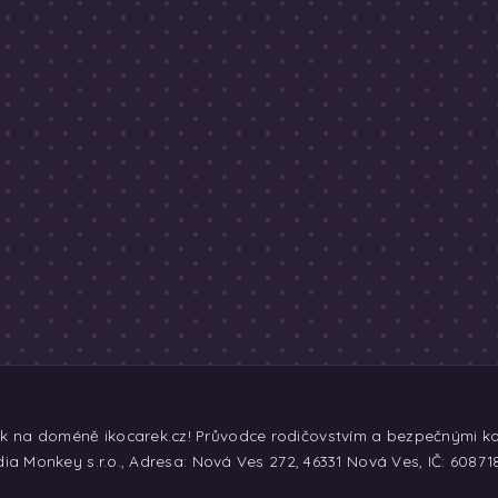
ek na doméně ikocarek.cz! Průvodce rodičovstvím a bezpečnými koč
ia Monkey s.r.o., Adresa: Nová Ves 272, 46331 Nová Ves, IČ: 60871