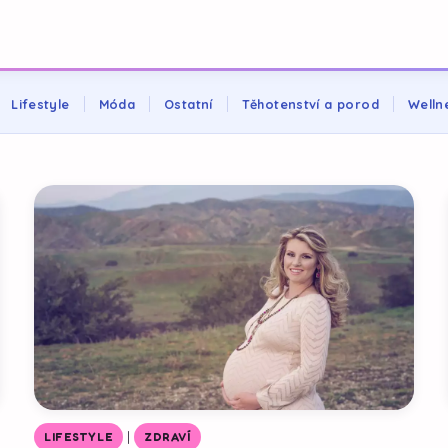
Lifestyle
Móda
Ostatní
Těhotenství a porod
Welln
|
LIFESTYLE
ZDRAVÍ