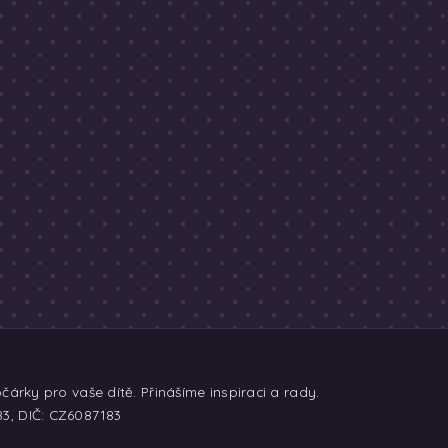
árky pro vaše dítě. Přinášíme inspiraci a rady.
83, DIČ: CZ6087183