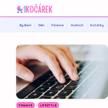
Bydlení
Děti
Finance
Hubnutí
Kočárky
|
FINANCE
LIFESTYLE