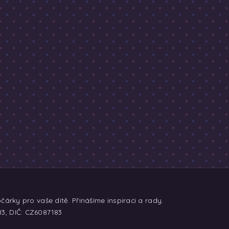
árky pro vaše dítě. Přinášíme inspiraci a rady.
83, DIČ: CZ6087183