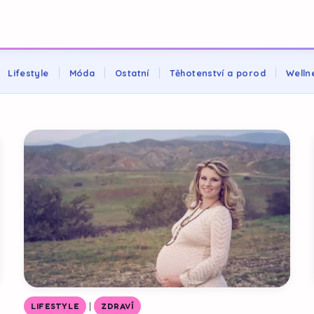
Lifestyle
Móda
Ostatní
Těhotenství a porod
Welln
|
LIFESTYLE
ZDRAVÍ