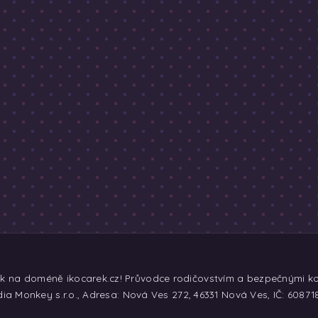
ek na doméně ikocarek.cz! Průvodce rodičovstvím a bezpečnými koč
ia Monkey s.r.o., Adresa: Nová Ves 272, 46331 Nová Ves, IČ: 60871