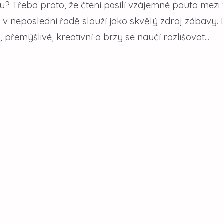
ku? Třeba proto, že čtení posílí vzájemné pouto mezi
 a v neposlední řadě slouží jako skvělý zdroj zábavy. D
přemýšlivé, kreativní a brzy se naučí rozlišovat...