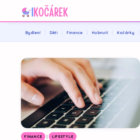
Bydlení
Děti
Finance
Hubnutí
Kočárky
|
FINANCE
LIFESTYLE