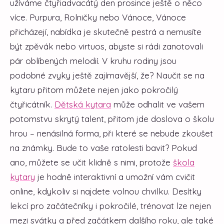
užíváme čtyřiadvacátý den prosince ještě o něco
více. Purpura, Rolničky nebo Vánoce, Vánoce
přicházejí, nabídka je skutečně pestrá a nemusíte
být zpěvák nebo virtuos, abyste si rádi zanotovali
pár oblíbených melodií. V kruhu rodiny jsou
podobné zvyky ještě zajímavější, že? Naučit se na
kytaru přitom můžete nejen jako pokročilý
čtyřicátník.
Dětská kytara
může odhalit ve vašem
potomstvu skrytý talent, přitom jde doslova o školu
hrou – nenásilná forma, při které se nebude zkoušet
na známky. Bude to vaše ratolesti bavit? Pokud
ano, můžete se učit klidně s nimi, protože
škola
kytary
je hodně interaktivní a umožní vám cvičit
online, kdykoliv si najdete volnou chvilku. Desítky
lekcí pro začátečníky i pokročilé, trénovat lze nejen
mezi svátky a před začátkem dalšího roku, ale také