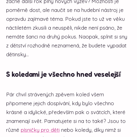
začne další rok plný nových výzev? Možností je
poměrně dost, ale naučit se na hudební nástroj je
opravdu zajímavé téma. Pokud jste to už ve věku
náctiletém zkusili a neuspěli, nikde není psáno, že
nemáte šanci na druhý pokus. Naopak, splnit si sny
z dětství rozhodně neznamená, že budete vypadat
dětinsky…
S koledami je všechno hned veselejší
Pár chvil strávených zpěvem koled všem
připomene jejich dospívání, kdy bylo všechno
krásné a idylické, především pak o svátcích, které
znamenají svět. Pamatujete si na to také? Jsou to
různé
písničky pro děti
nebo koledy, díky nimž si