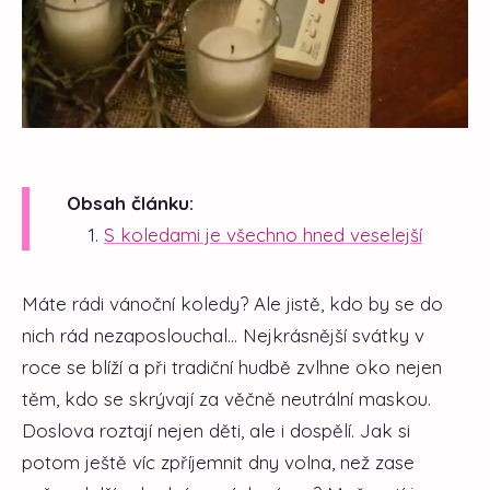
Obsah článku:
S koledami je všechno hned veselejší
Máte rádi vánoční koledy? Ale jistě, kdo by se do
nich rád nezaposlouchal... Nejkrásnější svátky v
roce se blíží a při tradiční hudbě zvlhne oko nejen
těm, kdo se skrývají za věčně neutrální maskou.
Doslova roztají nejen děti, ale i dospělí. Jak si
potom ještě víc zpříjemnit dny volna, než zase