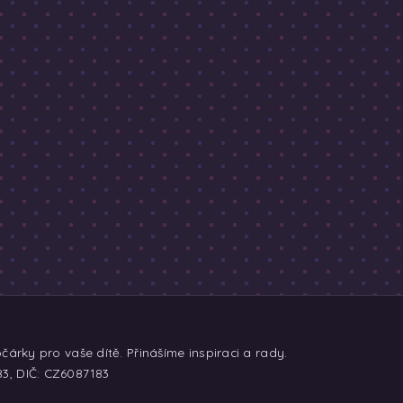
árky pro vaše dítě. Přinášíme inspiraci a rady.
83, DIČ: CZ6087183