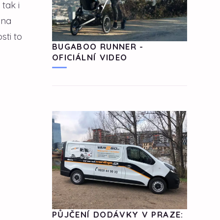
tak i
 na
sti to
BUGABOO RUNNER -
OFICIÁLNÍ VIDEO
PŮJČENÍ DODÁVKY V PRAZE: