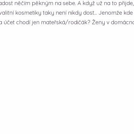
dost něčím pěkným na sebe. A když už na to přijde, 
litní kosmetiky taky není nikdy dost... Jenomže kde
na účet chodí jen mateřská/rodičák? Ženy v domácno