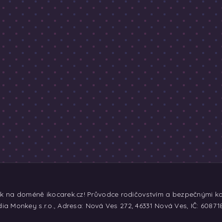
ek na doméně ikocarek.cz! Průvodce rodičovstvím a bezpečnými koč
ia Monkey s.r.o., Adresa: Nová Ves 272, 46331 Nová Ves, IČ: 60871