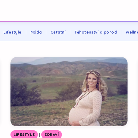
Lifestyle
Móda
Ostatní
Těhotenství a porod
Welln
|
LIFESTYLE
ZDRAVÍ