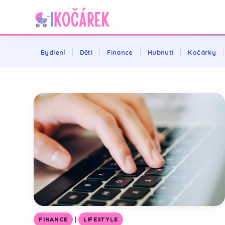
Bydlení
Děti
Finance
Hubnutí
Kočárky
|
FINANCE
LIFESTYLE