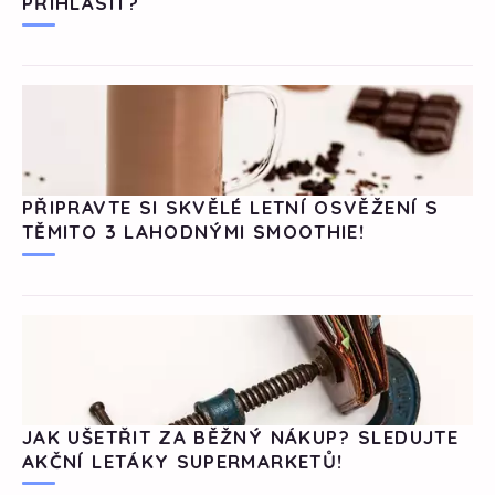
PŘIHLÁSIT?
PŘIPRAVTE SI SKVĚLÉ LETNÍ OSVĚŽENÍ S
TĚMITO 3 LAHODNÝMI SMOOTHIE!
JAK UŠETŘIT ZA BĚŽNÝ NÁKUP? SLEDUJTE
AKČNÍ LETÁKY SUPERMARKETŮ!