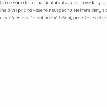
í se vám dostat na ideální váhu a to i navzdory to
bně tkví i příčina vašeho neúspěchu. Některé diety si
íc nepředstavují dlouhodobé řešení, protože je nelze