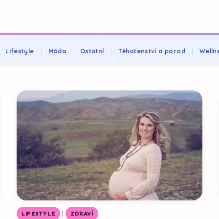
Lifestyle
Móda
Ostatní
Těhotenství a porod
Welln
|
LIFESTYLE
ZDRAVÍ