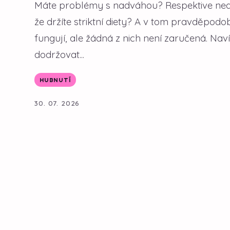
Máte problémy s nadváhou? Respektive nedař
že držíte striktní diety? A v tom pravděpodo
fungují, ale žádná z nich není zaručená. Nav
dodržovat...
HUBNUTÍ
30. 07. 2026