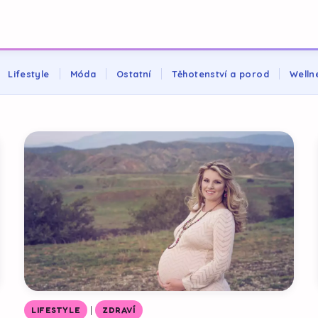
Lifestyle
Móda
Ostatní
Těhotenství a porod
Welln
|
LIFESTYLE
ZDRAVÍ