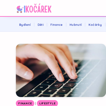
Bydlení
Děti
Finance
Hubnutí
Kočárky
|
FINANCE
LIFESTYLE