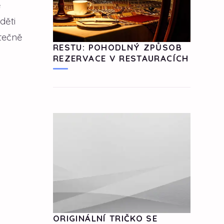
ě
děti
utečně
RESTU: POHODLNÝ ZPŮSOB
REZERVACE V RESTAURACÍCH
ORIGINÁLNÍ TRIČKO SE