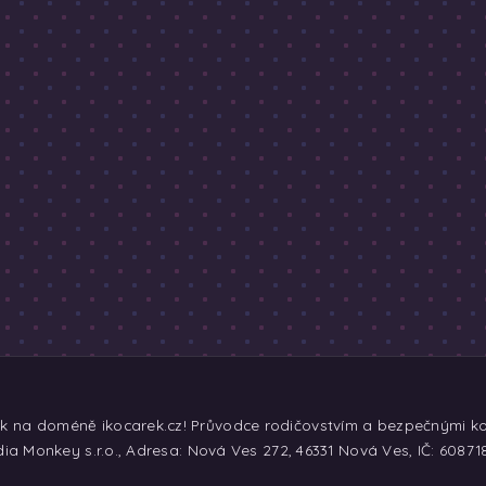
ek na doméně ikocarek.cz! Průvodce rodičovstvím a bezpečnými koč
ia Monkey s.r.o., Adresa: Nová Ves 272, 46331 Nová Ves, IČ: 60871