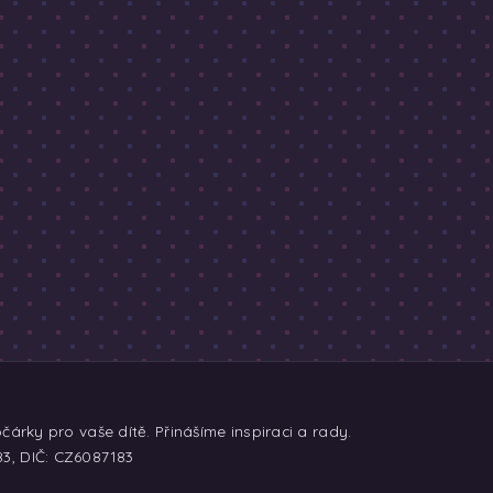
árky pro vaše dítě. Přinášíme inspiraci a rady.
83, DIČ: CZ6087183