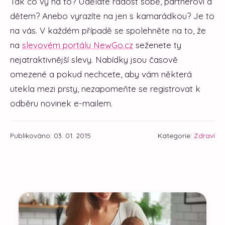
Tak co vy na to? Uděláte radost sobě, partnerovi a
dětem? Anebo vyrazíte na jen s kamarádkou? Je to
na vás. V každém případě se spolehněte na to, že
na
slevovém portálu NewGo.cz
seženete ty
nejatraktivnější slevy. Nabídky jsou časově
omezené a pokud nechcete, aby vám některá
utekla mezi prsty, nezapomeňte se registrovat k
odběru novinek e-mailem.
Publikováno: 03. 01. 2015
Kategorie:
Zdraví