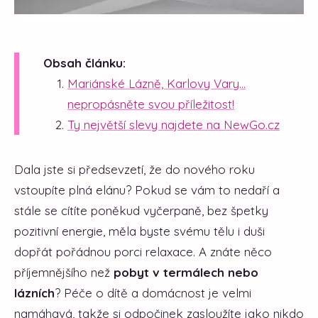
Obsah článku:
Mariánské Lázně, Karlovy Vary...
nepropásněte svou příležitost!
Ty největší slevy najdete na NewGo.cz
Dala jste si předsevzetí, že do nového roku
vstoupíte plná elánu? Pokud se vám to nedaří a
stále se cítíte poněkud vyčerpaně, bez špetky
pozitivní energie, měla byste svému tělu i duši
dopřát pořádnou porci relaxace. A znáte něco
příjemnějšího než
pobyt v termálech nebo
lázních
? Péče o dítě a domácnost je velmi
namáhavá, takže si odpočinek zasloužíte jako nikdo