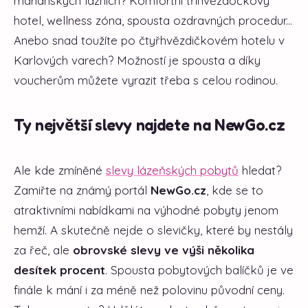
mariánských lázních? Komfortní tříhvězdočkový
hotel, wellness zóna, spousta ozdravných procedur...
Anebo snad toužíte po čtyřhvězdičkovém hotelu v
Karlových varech? Možností je spousta a díky
voucherům můžete vyrazit třeba s celou rodinou.
Ty největší slevy najdete na NewGo.cz
Ale kde zmíněné
slevy lázeňských pobytů
hledat?
Zamiřte na známý portál
NewGo.cz
, kde se to
atraktivními nabídkami na výhodné pobyty jenom
hemží. A skutečně nejde o slevičky, které by nestály
za řeč, ale
obrovské slevy ve výši několika
desítek procent
. Spousta pobytových balíčků je ve
finále k mání i za méně než polovinu původní ceny.