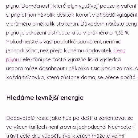
plynu. Domácnosti, které plyn využívají pouze k vaření
si připlatí jen několik desítek korun, v případě vytápění
v průměru o několik stokorun. Důvodem nárůstu ceny
plynu je zdražení distribuce a to v průměru o 4,32 %.
Pokud nejste s výší poplatků spokojení, není nic
jednoduššího, než přejít k jinému dodavateli.
Ceny
plynu
i elektřiny se často výrazně liší a výsledná
úspora může dosáhnout i několika tisíc korun za rok. A
každá tisícovka, která zůstane doma, se přece počítá.
Hledáme levnější energie
Dodavatelů roste jako hub po dešti a zorientovat se
ve všech tarifech není zrovna jednoduché. Nechcete-li
trávit celé dny výpočty (ve kterých můžete velmi