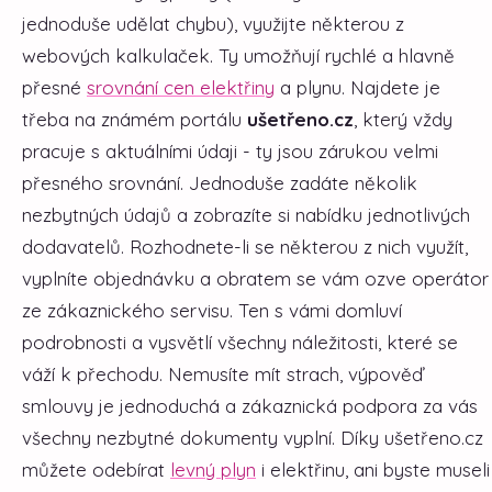
jednoduše udělat chybu), využijte některou z
webových kalkulaček. Ty umožňují rychlé a hlavně
přesné
srovnání cen elektřiny
a plynu. Najdete je
třeba na známém portálu
ušetřeno.cz
, který vždy
pracuje s aktuálními údaji - ty jsou zárukou velmi
přesného srovnání. Jednoduše zadáte několik
nezbytných údajů a zobrazíte si nabídku jednotlivých
dodavatelů. Rozhodnete-li se některou z nich využít,
vyplníte objednávku a obratem se vám ozve operátor
ze zákaznického servisu. Ten s vámi domluví
podrobnosti a vysvětlí všechny náležitosti, které se
váží k přechodu. Nemusíte mít strach, výpověď
smlouvy je jednoduchá a zákaznická podpora za vás
všechny nezbytné dokumenty vyplní. Díky ušetřeno.cz
můžete odebírat
levný plyn
i elektřinu, ani byste museli