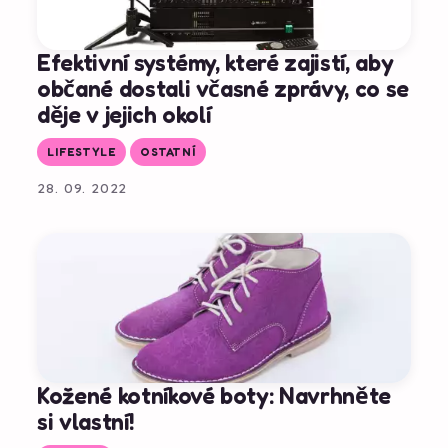
Efektivní systémy, které zajistí, aby
občané dostali včasné zprávy, co se
děje v jejich okolí
LIFESTYLE
OSTATNÍ
28. 09. 2022
Kožené kotníkové boty: Navrhněte
si vlastní!