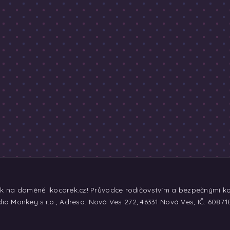
ek na doméně ikocarek.cz! Průvodce rodičovstvím a bezpečnými koč
ia Monkey s.r.o., Adresa: Nová Ves 272, 46331 Nová Ves, IČ: 60871