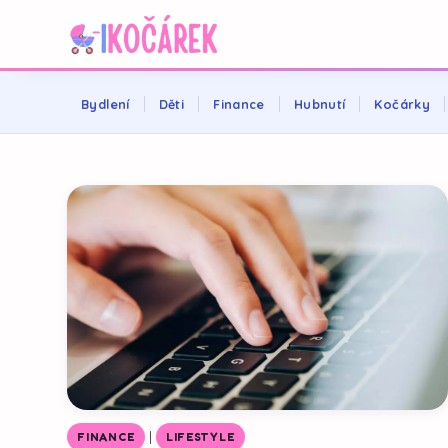
Bydlení
Děti
Finance
Hubnutí
Kočárky
|
FINANCE
LIFESTYLE