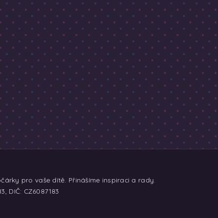
árky pro vaše dítě. Přinášíme inspiraci a rady.
83, DIČ: CZ6087183