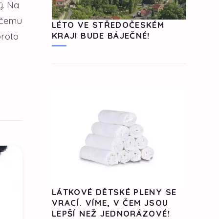
ý. Na
ěčemu
LÉTO VE STŘEDOČESKÉM
proto
KRAJI BUDE BÁJEČNÉ!
LÁTKOVÉ DĚTSKÉ PLENY SE
VRACÍ. VÍME, V ČEM JSOU
LEPŠÍ NEŽ JEDNORÁZOVÉ!