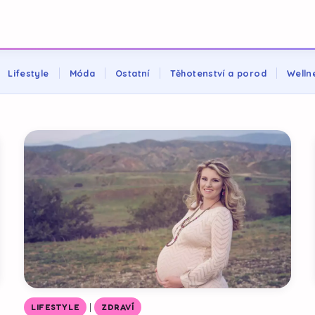
Lifestyle
Móda
Ostatní
Těhotenství a porod
Welln
|
LIFESTYLE
ZDRAVÍ