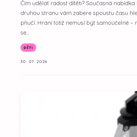
Čím udělat radost dítěti? Současná nabídka 
druhou stranu vám zabere spoustu času hle
přiučí. Hraní totiž nemusí být samoúčelné –
se...
DĚTI
30. 07. 2026