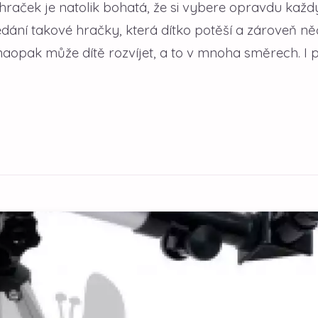
hraček je natolik bohatá, že si vybere opravdu každ
dání takové hračky, která dítko potěší a zároveň n
 naopak může dítě rozvíjet, a to v mnoha směrech. I 