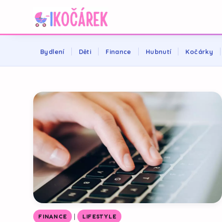
Bydlení
Děti
Finance
Hubnutí
Kočárky
|
FINANCE
LIFESTYLE