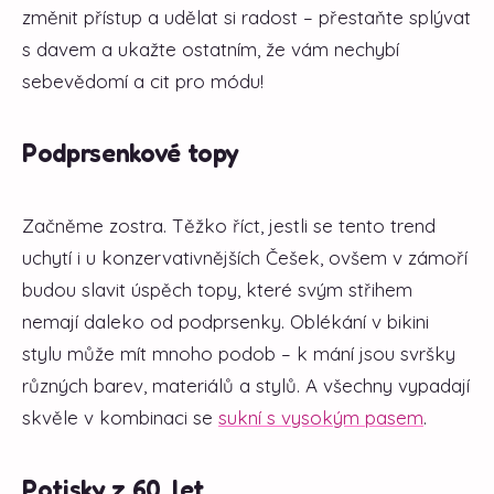
změnit přístup a udělat si radost – přestaňte splývat
s davem a ukažte ostatním, že vám nechybí
sebevědomí a cit pro módu!
Podprsenkové topy
Začněme zostra. Těžko říct, jestli se tento trend
uchytí i u konzervativnějších Češek, ovšem v zámoří
budou slavit úspěch topy, které svým střihem
nemají daleko od podprsenky. Oblékání v bikini
stylu může mít mnoho podob – k mání jsou svršky
různých barev, materiálů a stylů. A všechny vypadají
skvěle v kombinaci se
sukní s vysokým pasem
.
Potisky z 60. let