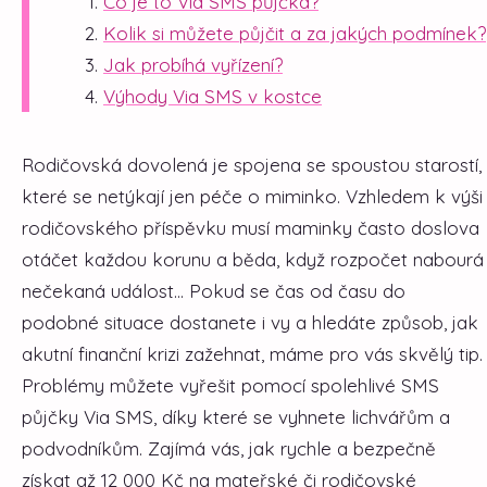
Co je to Via SMS půjčka?
Kolik si můžete půjčit a za jakých podmínek?
Jak probíhá vyřízení?
Výhody Via SMS v kostce
Rodičovská dovolená je spojena se spoustou starostí,
které se netýkají jen péče o miminko. Vzhledem k výši
rodičovského příspěvku musí maminky často doslova
otáčet každou korunu a běda, když rozpočet nabourá
nečekaná událost... Pokud se čas od času do
podobné situace dostanete i vy a hledáte způsob, jak
akutní finanční krizi zažehnat, máme pro vás skvělý tip.
Problémy můžete vyřešit pomocí spolehlivé SMS
půjčky Via SMS, díky které se vyhnete lichvářům a
podvodníkům. Zajímá vás, jak rychle a bezpečně
získat až 12 000 Kč na mateřské či rodičovské