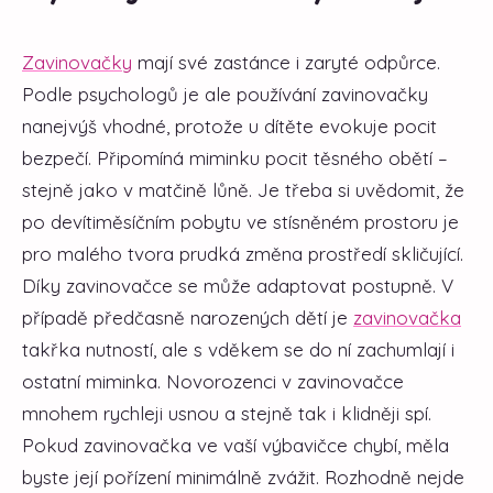
Zavinovačky
mají své zastánce i zaryté odpůrce.
Podle psychologů je ale používání zavinovačky
nanejvýš vhodné, protože u dítěte evokuje pocit
bezpečí. Připomíná miminku pocit těsného obětí –
stejně jako v matčině lůně. Je třeba si uvědomit, že
po devítiměsíčním pobytu ve stísněném prostoru je
pro malého tvora prudká změna prostředí skličující.
Díky zavinovačce se může adaptovat postupně. V
případě předčasně narozených dětí je
zavinovačka
takřka nutností, ale s vděkem se do ní zachumlají i
ostatní miminka. Novorozenci v zavinovačce
mnohem rychleji usnou a stejně tak i klidněji spí.
Pokud zavinovačka ve vaší výbavičce chybí, měla
byste její pořízení minimálně zvážit. Rozhodně nejde