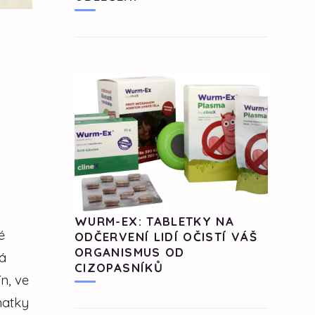
WURM-EX: TABLETKY NA
é
ODČERVENÍ LIDÍ OČISTÍ VÁŠ
ORGANISMUS OD
vá
CIZOPASNÍKŮ
n, ve
matky