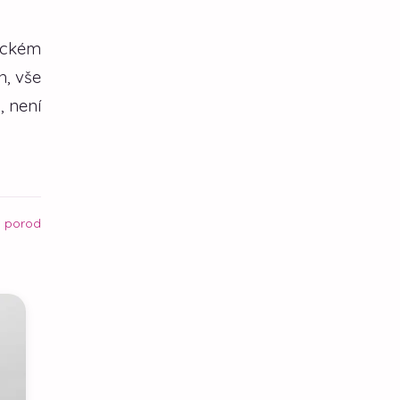
tickém
h, vše
, není
a porod