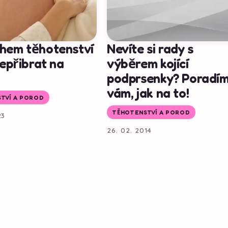
hem těhotenství
Nevíte si rady s
nepřibrat na
výběrem kojící
podprsenky? Poradí
vám, jak na to!
TVÍ A POROD
TĚHOTENSTVÍ A POROD
23
26. 02. 2014