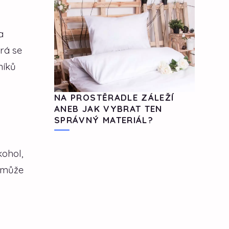
a
rá se
níků
NA PROSTĚRADLE ZÁLEŽÍ
ANEB JAK VYBRAT TEN
SPRÁVNÝ MATERIÁL?
kohol,
 může