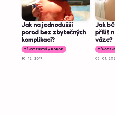
Jak na jednodušší
Jak bě
porod bez zbytečných
příliš 
komplikací?
váze?
TĚHOTENSTVÍ A POROD
TĚHOTENS
10. 12. 2017
03. 01. 20