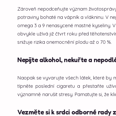
Zároveň nepodceňujte význam životosprávy a
potraviny bohaté na vápník a vlákninu. V ne
omega 3 a 9 nenasycené mastné kyseliny. V j
obvykle užívá již čtvrt roku před těhotenstv
snižuje rizika onemocnění plodu až o 70 %.
Nepijte alkohol, nekuřte a nepodlé
Naopak se vyvarujte všech látek, které by mo
típněte poslední cigaretu a přestaňte uží
významně narušit stresy. Pamatujte si, že kli
Vezměte si k srdci odborné rady