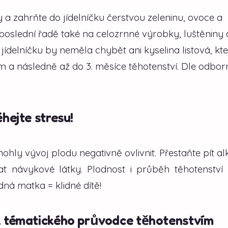
 zahrňte do jídelníčku čerstvou zeleninu, ovoce a
poslední řadě také na celozrnné výrobky, luštěniny 
ídelníčku by neměla chybět ani kyselina listová, kte
ím a následně až do 3. měsíce těhotenství. Dle odbor
hejte stresu!
hly vývoj plodu negativně ovlivnit. Přestaňte pít al
vat návykové látky. Plodnost i průběh těhotenství
dná matka = klidné dítě!
 z tématického průvodce těhotenstvím