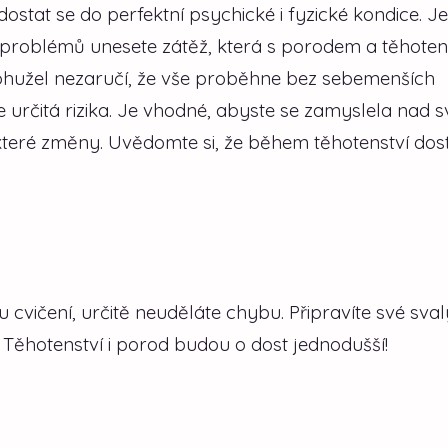
ostat se do perfektní psychické i fyzické kondice. J
h problémů unesete zátěž, která s porodem a těhote
bohužel nezaručí, že vše proběhne bez sebemenších
 určitá rizika. Je vhodné, abyste se zamyslela nad 
které změny. Uvědomte si, že během těhotenství dos
cvičení, určitě neuděláte chybu. Připravíte své sva
 Těhotenství i porod budou o dost jednodušší!