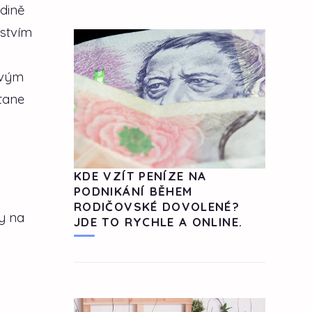
edině
nstvím
svým
tane
KDE VZÍT PENÍZE NA
PODNIKÁNÍ BĚHEM
RODIČOVSKÉ DOVOLENÉ?
ly na
JDE TO RYCHLE A ONLINE.