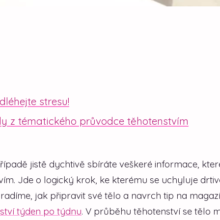
dléhejte stresu!
dy z tématického průvodce těhotenstvím
řípadě jistě dychtivě sbíráte veškeré informace, kter
ím. Jde o logický krok, ke kterému se uchyluje drti
díme, jak připravit své tělo a navrch tip na magazí
ství týden po týdnu
. V průběhu těhotenství se tělo 