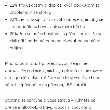
22% trpí úzkostmi a depresí kvůli opakujícím se
problémům se střevy
23% žen si koupí o číslo větší oblečení jen aby se
jim podařilo schovat nafouknuté břicho
20% žen se nešlo bavit ven s přáteli proto, že se
cítili příliš nadmutě nebo se obávali nenadálého
průjmu
Mnoho dam totiž trpí představou, že jim není
pomoci, že na řešení jejich symptomů nic nezabere
a tak jen léta tiše trpí. Nezoufejte si však! Je hned
několik způsobů jak s příznaky IBS zatočit.
Starejte se správně o vaše střeva – vyhněte se
přemíře alkoholu a kávy. Občas si zacvičte a