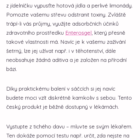
z jídelníčku vypusťte hotová jídla a perlivé limonády.
Pomozte vašemu střevu odstranit toxiny. Zvláště
trápí-li vás průjmy, využíjte adsorbčních účinků
zdravotního prostředku
Enterosgel
, který přesně
takové vlastnosti má. Navíc je k vašemu zažívání
šetrný, lze jej užívat např. i v těhotenství, dále
neobsahuje žádná aditiva a je založen na přírodní
bázi.
Díky praktickému balení v sáčcích si jej navíc
budete moci vzít diskrétně kamkoliv s sebou. Tento
český produkt je běžně dostupný v lékárnách.
Vystupte z tichého davu – mluvte se svým lékařem.
Ten dokáže pomocí testu např. určit, zda nejste na