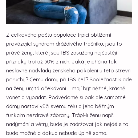
Z celkového počtu populace trpící obtížemi
provázející syndrom dráždivého tračníku, jsou to
právě ženy, které jsou IBS zasaženy nejčastěji –
příznaky trpí až 30% z nich. Jaká je příčina tak
neslavné nadvlády ženského pokolení u této střevní
poruchy? Čemu dámy při IBS čelí?
Společnost klade
na ženy určitá očekávání – mají být něžné, krásně
vonět a vypadat. Podvědomě si pak ale samotné
dámy nastaví vůči svému tělu a jeho běžným
funkcím nezdravé zábrany. Trápí-li ženu např.
nadýmání a větry, bude je zadržovat jak nejdéle to
bude možné a dokud nebude úplně sama.