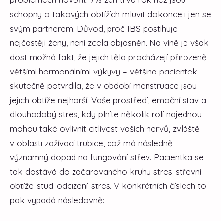
schopny o takových obtížích mluvit dokonce i jen se
svým partnerem.
Důvod, proč IBS postihuje
nejčastěji ženy, není zcela objasněn. Na vině je však
dost možná fakt, že jejich těla procházejí přirozeně
většími hormonálními výkyvy – většina pacientek
skutečně potvrdila, že v období menstruace jsou
jejich obtíže nejhorší. Vaše prostředí, emoční stav a
dlouhodobý stres, kdy plníte několik rolí najednou
mohou také ovlivnit citlivost vašich nervů, zvláště
v oblasti zažívací trubice, což má následně
významný dopad na fungování střev. Pacientka se
tak dostává do začarovaného kruhu stres-střevní
obtíže-stud-odcizení-stres. V konkrétních číslech to
pak vypadá následovně: