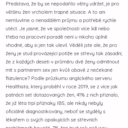
Představa, že by se nepodařilo větry udržet, je pro
většinu žen vrcholem trapné situace. A to ani
nemluvíme o nenadálém průjmu a potřebě rychle
utéct.
Je jasné, že ve společnosti více lidí nebo
třeba na pracovní poradě není u nikoho úplně
vhodné, aby si jen tak ulevil. Věděli jste ale, že pro
ženy je stud provázející potíže se střevy tak zásadní,
že z každých deseti v průměru dvě ženy odmítnout
mít s partnerem sex jen kvůli obavě z nečekané
flatulence? Podle průzkumu anglického serveru
Healthista, který proběhl v roce 2019, se z více jak
patnácti set dotazovaných žen, 41% z nich přiznalo,
že již léta trpí příznaky IBS, ale nikdy nebyly
oficiálně diagnostikovány, neboť se styděly s
lékařem o svých opakujících se střevních
problémech hovořit. 7% žen trvá rok než jsou