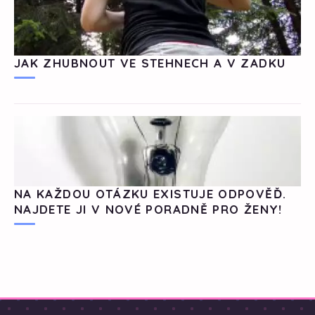
JAK ZHUBNOUT VE STEHNECH A V ZADKU
NA KAŽDOU OTÁZKU EXISTUJE ODPOVĚĎ.
NAJDETE JI V NOVÉ PORADNĚ PRO ŽENY!