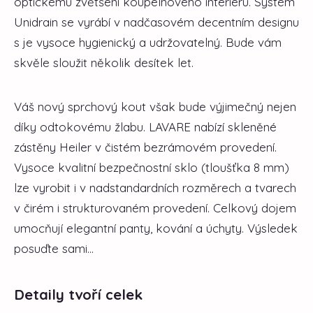
optickému zvětšení koupelnového interiéru. Systém
Unidrain se vyrábí v nadčasovém decentním designu
s je vysoce hygienický a udržovatelný. Bude vám
skvěle sloužit několik desítek let.
Váš nový sprchový kout však bude výjimečný nejen
díky odtokovému žlabu. LAVARE nabízí skleněné
zástěny Heiler v čistém bezrámovém provedení.
Vysoce kvalitní bezpečnostní sklo (tloušťka 8 mm)
lze vyrobit i v nadstandardních rozměrech a tvarech
v čirém i strukturovaném provedení. Celkový dojem
umocňují elegantní panty, kování a úchyty. Výsledek
posuďte sami...
Detaily tvoří celek