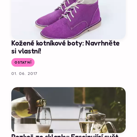
Kožené kotníkové boty: Navrhněte
si vlastní!
OSTATNÍ
01. 06. 2017
Rozkoš ze sklenky: Fascinující svět