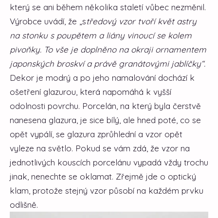
který se ani během několika staletí vůbec nezměnil.
Výrobce uvádí, že „s
tředový vzor tvoří květ astry
na stonku s poupětem a liány vinoucí se kolem
pivoňky. To vše je doplněno na okraji ornamentem
japonských broskví a právě granátovými jablíčky“
.
Dekor je modrý a po jeho namalování dochází k
ošetření glazurou, která napomáhá k vyšší
odolnosti povrchu. Porcelán, na který byla čerstvě
nanesena glazura, je sice bílý, ale hned poté, co se
opět vypálí, se glazura zprůhlední a vzor opět
vyleze na světlo. Pokud se vám zdá, že vzor na
jednotlivých kouscích porcelánu vypadá vždy trochu
jinak, nenechte se oklamat. Zřejmě jde o optický
klam, protože stejný vzor působí na každém prvku
odlišně.