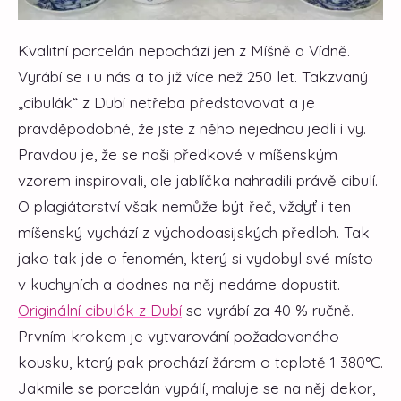
Kvalitní porcelán nepochází jen z Míšně a Vídně.
Vyrábí se i u nás a to již více než 250 let. Takzvaný
„cibulák“ z Dubí netřeba představovat a je
pravděpodobné, že jste z něho nejednou jedli i vy.
Pravdou je, že se naši předkové v míšenským
vzorem inspirovali, ale jablíčka nahradili právě cibulí.
O plagiátorství však nemůže být řeč, vždyť i ten
míšenský vychází z východoasijských předloh. Tak
jako tak jde o fenomén, který si vydobyl své místo
v kuchyních a dodnes na něj nedáme dopustit.
Originální cibulák z Dubí
se vyrábí za 40 % ručně.
Prvním krokem je vytvarování požadovaného
kousku, který pak prochází žárem o teplotě 1 380°C.
Jakmile se porcelán vypálí, maluje se na něj dekor,