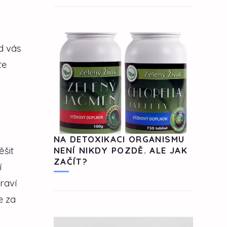
d vás
te
NA DETOXIKACI ORGANISMU
ěšit
NENÍ NIKDY POZDĚ. ALE JAK
ZAČÍT?
í
draví
e za