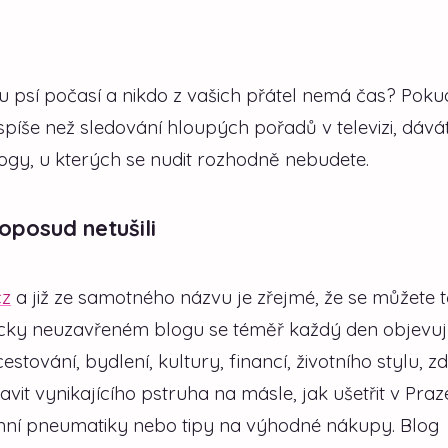
u psí počasí a nikdo z vašich přátel nemá čas? Poku
spíše než sledování hloupých pořadů v televizi, dává
ogy, u kterých se nudit rozhodně nebudete.
oposud netušili
cz
a již ze samotného názvu je zřejmé, že se můžete t
icky neuzavřeném blogu se téměř každý den objevuj
stování, bydlení, kultury, financí, životního stylu, z
avit vynikajícího pstruha na másle, jak ušetřit v Praz
zimní pneumatiky nebo tipy na výhodné nákupy. Blog