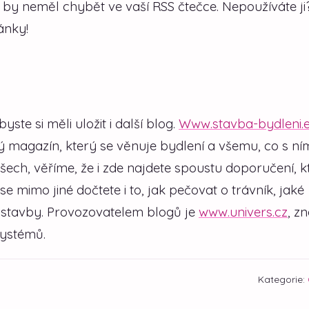
 by neměl chybět ve vaší RSS čtečce. Nepoužíváte ji
ánky!
te si měli uložit i další blog.
Www.stavba-bydleni.
ý magazín, který se věnuje bydlení a všemu, co s ní
všech, věříme, že i zde najdete spoustu doporučení, k
mimo jiné dočtete i to, jak pečovat o trávník, jaké
ostavby. Provozovatelem blogů je
www.univers.cz
, z
systémů.
Kategorie: