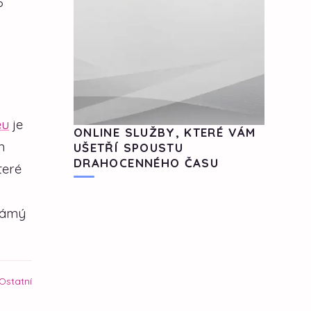
?
eu
je
ONLINE SLUŽBY, KTERÉ VÁM
m
UŠETŘÍ SPOUSTU
DRAHOCENNÉHO ČASU
teré
námý
Ostatní