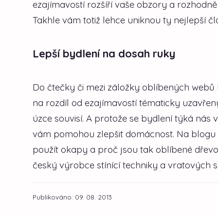
ezajímavostí rozšíří vaše obzory a rozhodně
Takhle vám totiž lehce uniknou ty nejlepší čl
Lepší bydlení na dosah ruky
Do čtečky či mezi záložky oblíbených webů bys
na rozdíl od ezajímavostí tématicky uzavřen
úzce souvisí. A protože se bydlení týká nás 
vám pomohou zlepšit domácnost. Na blogu se 
použít okapy a proč jsou tak oblíbené dřev
český výrobce stínící techniky a vratových 
Publikováno: 09. 08. 2013