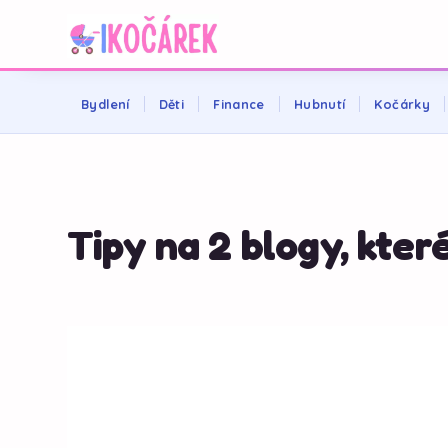
Bydlení
Děti
Finance
Hubnutí
Kočárky
Tipy na 2 blogy, kter