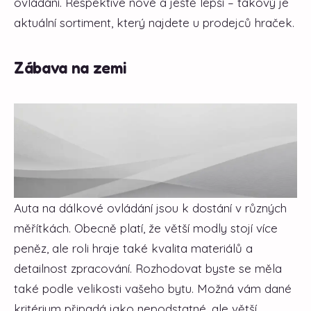
ovládání. Respektive nové a ještě lepší – takový je
aktuální sortiment, který najdete u prodejců hraček.
Zábava na zemi
Auta na dálkové ovládání jsou k dostání v různých
měřítkách. Obecně platí, že větší modly stojí více
peněz, ale roli hraje také kvalita materiálů a
detailnost zpracování. Rozhodovat byste se měla
také podle velikosti vašeho bytu. Možná vám dané
kritérium připadá jako nepodstatné, ale větší