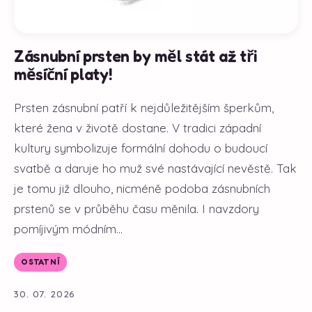
Zásnubní prsten by měl stát až tři
měsíční platy!
Prsten zásnubní patří k nejdůležitějším šperkům,
které žena v životě dostane. V tradici západní
kultury symbolizuje formální dohodu o budoucí
svatbě a daruje ho muž své nastávající nevěstě. Tak
je tomu již dlouho, nicméně podoba zásnubních
prstenů se v průběhu času měnila. I navzdory
pomíjivým módním...
OSTATNÍ
30. 07. 2026