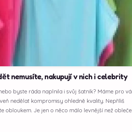
ět nemusíte, nakupují v nich i celebrity
nebo byste ráda naplnila i svůj šatník? Máme pro vá
roveň nedělat kompromisy ohledně kvality. Nepříliš
ěte obloukem. Je jen o něco málo levnější než obleče