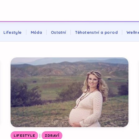
Lifestyle
Móda
Ostatní
Těhotenství a porod
Welln
|
LIFESTYLE
ZDRAVÍ