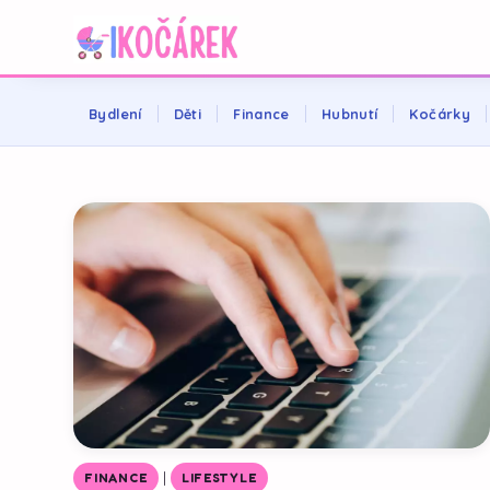
Bydlení
Děti
Finance
Hubnutí
Kočárky
|
FINANCE
LIFESTYLE