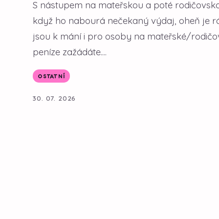
S nástupem na mateřskou a poté rodičovsko
když ho nabourá nečekaný výdaj, oheň je ráz
jsou k mání i pro osoby na mateřské/rodičov
peníze zažádáte....
OSTATNÍ
30. 07. 2026