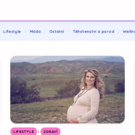
Lifestyle
Móda
Ostatní
Těhotenství a porod
Welln
|
LIFESTYLE
ZDRAVÍ