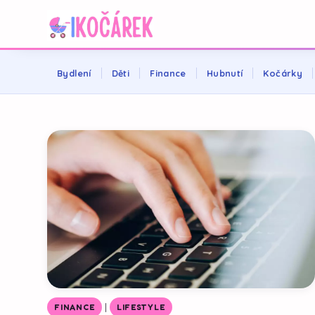
Bydlení
Děti
Finance
Hubnutí
Kočárky
|
FINANCE
LIFESTYLE