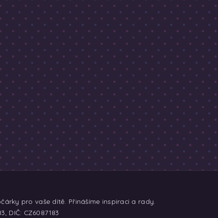
árky pro vaše dítě. Přinášíme inspiraci a rady.
83, DIČ: CZ6087183