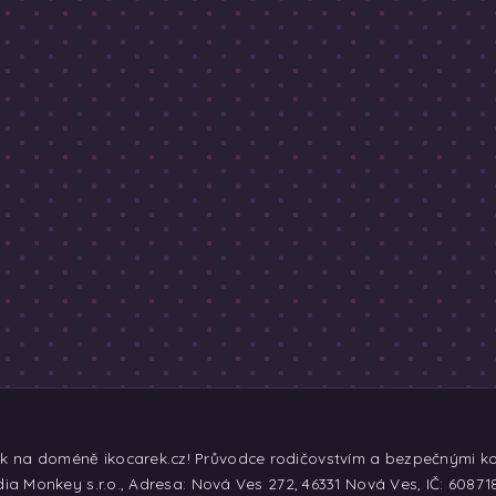
ek na doméně ikocarek.cz! Průvodce rodičovstvím a bezpečnými koč
ia Monkey s.r.o., Adresa: Nová Ves 272, 46331 Nová Ves, IČ: 60871