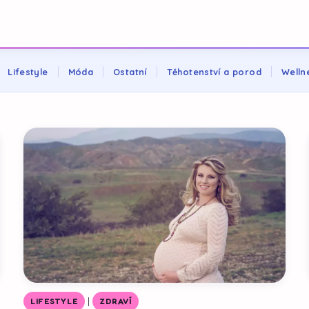
Lifestyle
Móda
Ostatní
Těhotenství a porod
Welln
|
LIFESTYLE
ZDRAVÍ