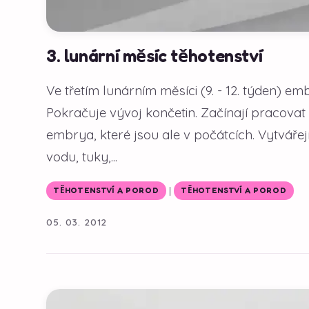
3. lunární měsíc těhotenství
Ve třetím lunárním měsíci (9. - 12. týden) emb
Pokračuje vývoj končetin. Začínají pracovat 
embrya, které jsou ale v počátcích. Vytváře
vodu, tuky,...
|
TĚHOTENSTVÍ A POROD
TĚHOTENSTVÍ A POROD
05. 03. 2012