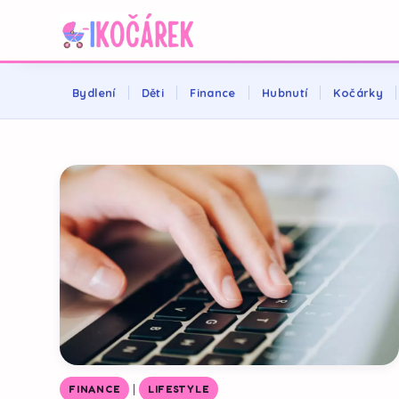
Bydlení
Děti
Finance
Hubnutí
Kočárky
|
FINANCE
LIFESTYLE