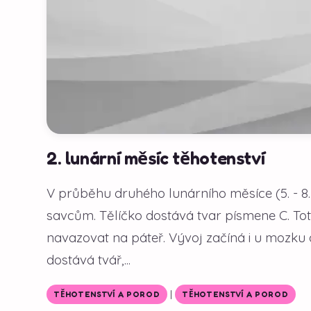
2. lunární měsíc těhotenství
V průběhu druhého lunárního měsíce (5. - 
savcům. Tělíčko dostává tvar písmene C. Tot
navazovat na páteř. Vývoj začíná i u mozku 
dostává tvář,...
|
TĚHOTENSTVÍ A POROD
TĚHOTENSTVÍ A POROD