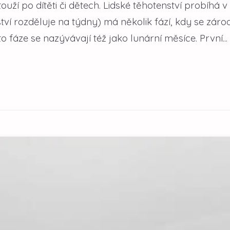
ží po dítěti či dětech. Lidské těhotenství probíhá v 
tví rozděluje na týdny) má několik fází, kdy se záro
 fáze se nazývávají též jako lunární měsíce. První...