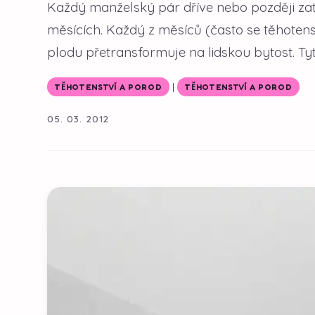
Každý manželský pár dříve nebo později zatou
měsících. Každý z měsíců (často se těhotens
plodu přetransformuje na lidskou bytost. Tyto
|
TĚHOTENSTVÍ A POROD
TĚHOTENSTVÍ A POROD
05. 03. 2012