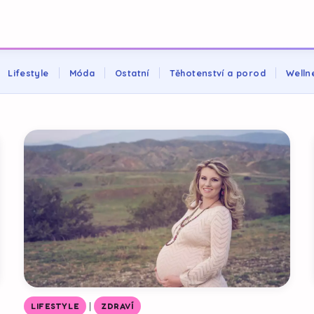
Lifestyle
Móda
Ostatní
Těhotenství a porod
Welln
|
LIFESTYLE
ZDRAVÍ