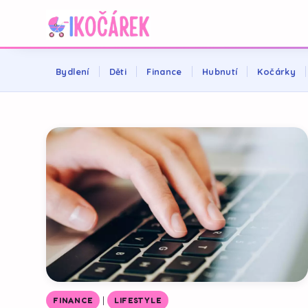
Bydlení
Děti
Finance
Hubnutí
Kočárky
|
FINANCE
LIFESTYLE