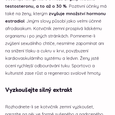
testosteronu, a to až o 30 %
. Pozitivní účinky má
také na ženy, kterým
zvyšuje množství hormonu
estradiol
. Jinými slovy působí jako velmi účinné
afrodisiakum. Kotvičník zemní prospívá lidskému
organismu i po jiných stránkách. Pomineme-li
zvýšení sexuálního chtíče, nesmíme zapomínat ani
na snížení tlaku a cukru v krvi, povzbuzení
kardiovaskulárního systému a ledvin. Ženy jistě
ocení rychlejší odbourávání tuku. Sportovci a
kulturisté zase růst a regeneraci svalové hmoty.
Vyzkoušejte silný extrakt
Rozhodnete-li se kotvičník zemní vyzkoušet,
narazíte na něj ve formě sušeného a nadrceného