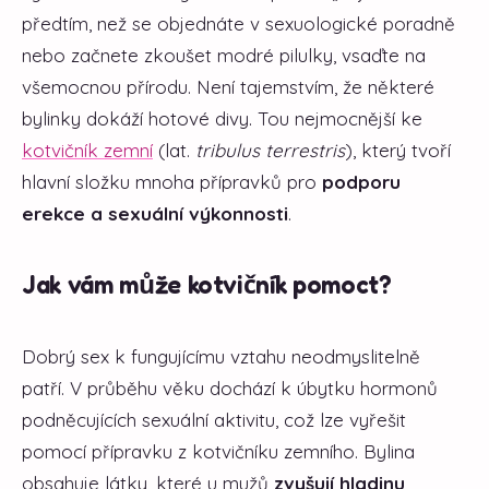
předtím, než se objednáte v sexuologické poradně
nebo začnete zkoušet modré pilulky, vsaďte na
všemocnou přírodu. Není tajemstvím, že některé
bylinky dokáží hotové divy. Tou nejmocnější ke
kotvičník zemní
(lat.
tribulus terrestris
), který tvoří
hlavní složku mnoha přípravků pro
podporu
erekce a sexuální výkonnosti
.
Jak vám může kotvičník pomoct?
Dobrý sex k fungujícímu vztahu neodmyslitelně
patří. V průběhu věku dochází k úbytku hormonů
podněcujících sexuální aktivitu, což lze vyřešit
pomocí přípravku z kotvičníku zemního. Bylina
obsahuje látky, které u mužů
zvyšují hladinu