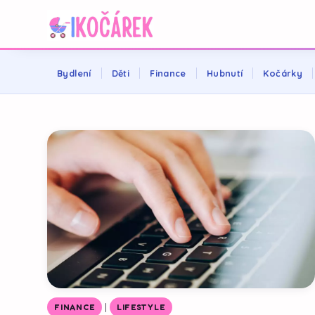
Bydlení
Děti
Finance
Hubnutí
Kočárky
|
FINANCE
LIFESTYLE