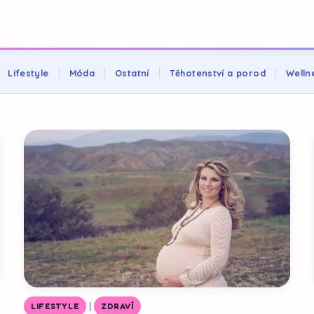
Lifestyle
Móda
Ostatní
Těhotenství a porod
Welln
|
LIFESTYLE
ZDRAVÍ