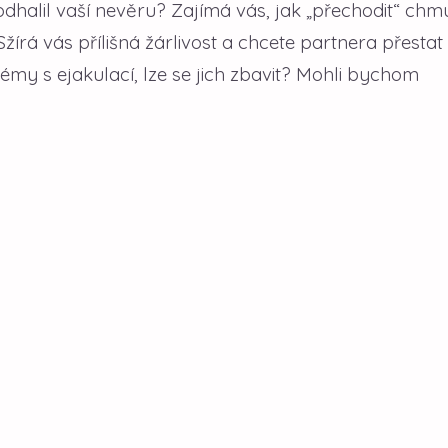
odhalil vaší nevěru? Zajímá vás, jak „přechodit“ ch
rá vás přílišná žárlivost a chcete partnera přestat
lémy s ejakulací, lze se jich zbavit? Mohli bychom