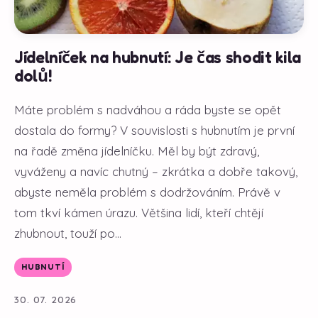
Jídelníček na hubnutí: Je čas shodit kila
dolů!
Máte problém s nadváhou a ráda byste se opět
dostala do formy? V souvislosti s hubnutím je první
na řadě změna jídelníčku. Měl by být zdravý,
vyváženy a navíc chutný – zkrátka a dobře takový,
abyste neměla problém s dodržováním. Právě v
tom tkví kámen úrazu. Většina lidí, kteří chtějí
zhubnout, touží po...
HUBNUTÍ
30. 07. 2026