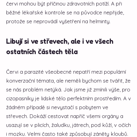
červi mohou být příčinou zdravotních potíží. A při
běžné lékařské kontrole se na původce nepřijde,
protože se neprovádí vyšetření na helminty.
Libují si ve střevech, ale i ve všech
ostatních částech těla
Červi a parazité všeobecné nepatří mezi populární
konverzační témata, ale neměli bychom se tvářit, že
se nás problém netýká. Jak jsme již zmínili výše, pro
cizopasníky je lidské tělo perfektním prostředím. A v
žádném případě si nevystačí s pobytem ve
střevech. Dokáží cestovat napříč všemi orgány a
usazují se v plicích, žaludku, játrech, pod kůží, v očích
i mozku. Velmi často také způsobují záněty kloubů.