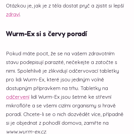
Otázkou je, jak je z těla dostat pryč a zjistit si lepší
zdraví
.
Wurm-Ex si s červy poradí
Pokud máte pocit, že se na vašem zdravotním
stavu podepisují parazité, nečekejte a zatočte s
nimi. Spolehlivě je zlikvidují odčervovací tabletky
pro lidi Wurm-Ex, které jsou jediným volně
dostupným přípravkem na trhu. Tabletky na
odčervení
lidí Wurm-Ex jsou šetrné ke střevní
mikroflóře a se všemi cizími organismy si hravě
poradí. Chcete-li se o nich dozvědět více, případně
si je objednat z pohodlí domova, zamiřte na
www.wurm-ex.cz
.