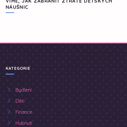
VÍME, JAK ZABRÁNIT ZTRÁTĚ DĚTSKÝCH
NÁUŠNIC
KATEGORIE
Bydlení
Děti
Finance
Hubnutí