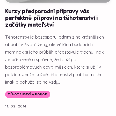
Kurzy předporodní přípravy vás
perfektně připraví na těhotenství i
začátky mateřství
Těhotenství je bezesporu jedním z nejkrásnějších
období v životě ženy, ale většina budoucích
maminek si jeho průběh představuje trochu jinak.
Je přirozené a správné, že touží po
bezproblémových devíti měsících, které si užijí v
poklidu. Jenže každé těhotenství probíhá trochu
jinak a bohužel se ne vždy...
TĚHOTENSTVÍ A POROD
11. 02. 2014