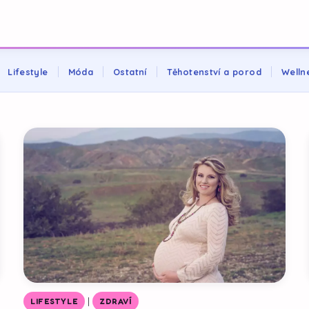
Lifestyle
Móda
Ostatní
Těhotenství a porod
Welln
|
LIFESTYLE
ZDRAVÍ