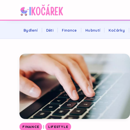
Bydlení
Děti
Finance
Hubnutí
Kočárky
|
FINANCE
LIFESTYLE