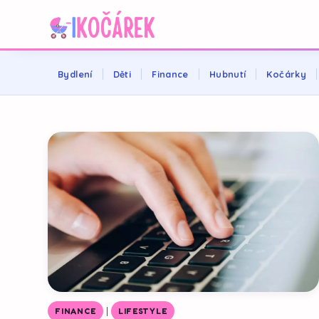
Bydlení
Děti
Finance
Hubnutí
Kočárky
|
FINANCE
LIFESTYLE