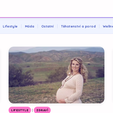
Lifestyle
Móda
Ostatní
Těhotenství a porod
Welln
|
LIFESTYLE
ZDRAVÍ