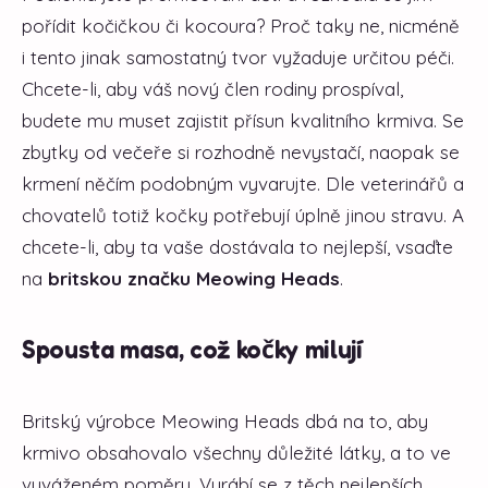
pořídit kočičkou či kocoura? Proč taky ne, nicméně
i tento jinak samostatný tvor vyžaduje určitou péči.
Chcete-li, aby váš nový člen rodiny prospíval,
budete mu muset zajistit přísun kvalitního krmiva. Se
zbytky od večeře si rozhodně nevystačí, naopak se
krmení něčím podobným vyvarujte. Dle veterinářů a
chovatelů totiž kočky potřebují úplně jinou stravu. A
chcete-li, aby ta vaše dostávala to nejlepší, vsaďte
na
britskou značku Meowing Heads
.
Spousta masa, což kočky milují
Britský výrobce Meowing Heads dbá na to, aby
krmivo obsahovalo všechny důležité látky, a to ve
vyváženém poměru. Vyrábí se z těch nejlepších