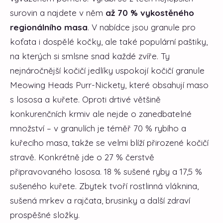
surovin a najdete v něm
až 70 % vykostěného
regionálního masa
. V nabídce jsou granule pro
koťata i dospělé kočky, ale také populární paštiky,
na kterých si smlsne snad každé zvíře. Ty
nejnáročnější kočičí jedlíky uspokojí kočičí granule
Meowing Heads Purr-Nickety, které obsahují maso
s lososa a kuřete. Oproti drtivé většině
konkurenčních krmiv ale nejde o zanedbatelné
množství – v granulích je téměř 70 % rybího a
kuřecího masa, takže se velmi blíží přirozené kočičí
stravě. Konkrétně jde o 27 % čerstvě
připravovaného lososa. 18 % sušené ryby a 17,5 %
sušeného kuřete. Zbytek tvoří rostlinná vláknina,
sušená mrkev a rajčata, brusinky a další zdraví
prospěšné složky.