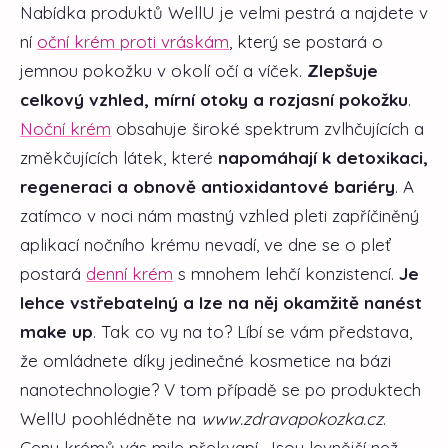
Nabídka produktů WellU je velmi pestrá a najdete v
ní
oční krém proti vráskám
, který se postará o
jemnou pokožku v okolí očí a víček.
Zlepšuje
celkový vzhled, mírní otoky a rozjasní pokožku
.
Noční krém
obsahuje široké spektrum zvlhčujících a
změkčujících látek, které
napomáhají k detoxikaci,
regeneraci a obnově antioxidantové bariéry
. A
zatímco v noci nám mastný vzhled pleti zapříčiněný
aplikací nočního krému nevadí, ve dne se o pleť
postará
denní krém
s mnohem lehčí konzistencí.
Je
lehce vstřebatelný a lze na něj okamžitě nanést
make up
. Tak co vy na to? Líbí se vám představa,
že omládnete díky jedinečné kosmetice na bázi
nanotechnologie? V tom případě se po produktech
WellU poohlédněte na
www.zdravapokozka.cz
.
Ceny krémů vás mile překvapí. Jsou levnější než