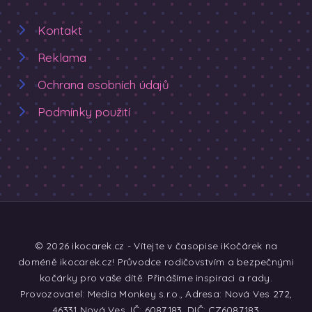
Kontakt
Reklama
Ochrana osobních údajů
Podmínky použití
© 2026 ikocarek.cz - Vítejte v časopise iKočárek na
doméně ikocarek.cz! Průvodce rodičovstvím a bezpečnými
kočárky pro vaše dítě. Přinášíme inspiraci a rady.
Provozovatel: Media Monkey s.r.o., Adresa: Nová Ves 272,
46331 Nová Ves, IČ: 6087183, DIČ: CZ6087183