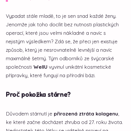
Vypadat stále mladě, to je sen snad každé ženy.
Jenomže jak toho docílit bez nutnosti plastických
operací, které jsou velmi nákladné a navíc s
nejistým výsledkem? Zdá se, že přeci jen existuje
způsob, který je nesrovnatelně levnější a navíc
maximálně šetrný. Tým odborníků ze švýcarské
společnosti
WellU
vyvinul unikátní kosmetické
přípravky, které fungují na přírodní bázi.
Proč pokožka stárne?
Důvodem stárnutí je
přirozená ztráta kolagenu
,
ke které začne docházet zhruba od 27. roku života.
Nedostatek této látky se viditelně projeví na