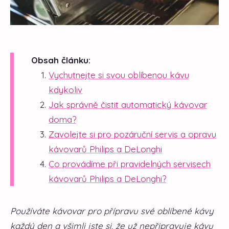
Obsah článku:
Vychutnejte si svou oblíbenou kávu
kdykoliv
Jak správně čistit automatický kávovar
doma?
Zavolejte si pro pozáruční servis a opravu
kávovarů Philips a DeLonghi
Co provádíme při pravidelných servisech
kávovarů Philips a DeLonghi?
Používáte kávovar pro přípravu své oblíbené kávy
každý den a všimli jste si, že už nepřipravuje kávu