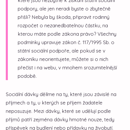
které jsou nezbytné k získání státní sociální
podpory, ale jen neradi byste o zbytečně
přišli? Nebyla by škoda, připravit rodinný
rozpočet o nezanedbatelnou částku, na
kterou máte podle zákona právo? Všechny
podmínky upravuje zákon č. 117/1995 Sb. o
státní sociální podpoře, ale pokud se v
zákoníku neorientujete, můžete si o nich
přečíst i na webu, v mnohem srozumitelnější
podobě.
Sociální dávky dělíme na ty, které jsou závislé na
příjmech a ty, u kterých se příjem žadatele
neposuzuje. Mezi dávky, které se udělují podle
příjmů patří zejména dávky hmotné nouze, tedy
příspěvek na bydlení nebo přídavky na živobytí.