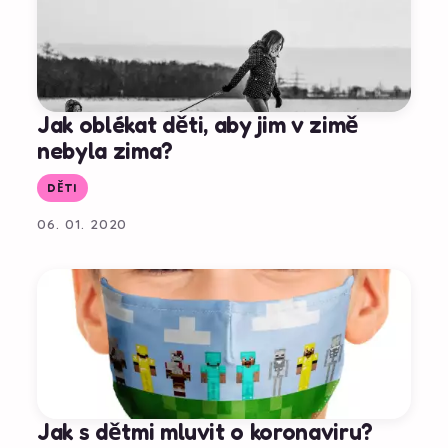
Jak oblékat děti, aby jim v zimě
nebyla zima?
DĚTI
06. 01. 2020
Jak s dětmi mluvit o koronaviru?