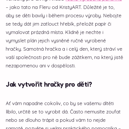
– jako tato na Fleru od KristyART. Důležité je to,
aby se děti bavily i během procesu výroby. Nebojte
se tedy dát jim zatlouct hřebík, přeložit papír či
vymalovat prázdná místa. Klidně je nechte i
vymyslet plán jejich vysněné ručně vyrobené
hračky. Samotná hračka a i celý den, který stráví ve
vaší společnosti pro ně bude zážitkem, na který jistě
nezapomenou ani v dospělosti.
Jak vytvořit hračky pro děti?
Ať vám napadne cokoliv, co by se vašemu dítěti
líbilo, určitě se to vyrobit dá. Často nemusíte zoufat
nebo se dlouho trápit a pokud vám to nejde
samotě, pozvěte si velmi praktického pomocníka –