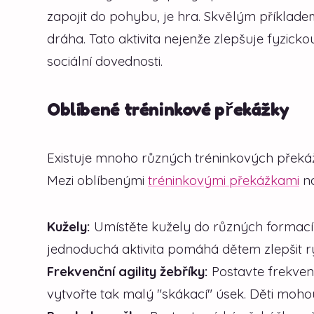
zapojit do pohybu, je hra. Skvělým příklad
dráha. Tato aktivita nejenže zlepšuje fyzickou
sociální dovednosti.
Oblíbené tréninkové překážky
Existuje mnoho různých tréninkových překáž
Mezi oblíbenými
tréninkovými překážkami
na
Kužely:
Umístěte kužely do různých formací 
jednoduchá aktivita pomáhá dětem zlepšit ry
Frekvenční agility žebříky:
Postavte frekvenč
vytvořte tak malý "skákací" úsek. Děti moho