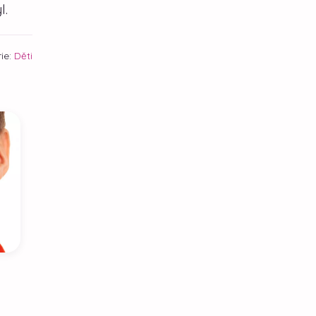
l.
ie:
Děti