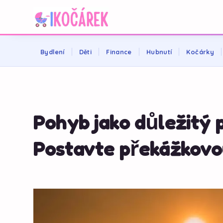
Bydlení
Děti
Finance
Hubnutí
Kočárky
Pohyb jako důležitý p
Postavte překážkovo