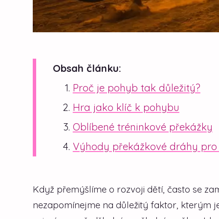
Obsah článku:
Proč je pohyb tak důležitý?
Hra jako klíč k pohybu
Oblíbené tréninkové překážky
Výhody překážkové dráhy pro 
Když přemýšlíme o rozvoji dětí, často se za
nezapomínejme na důležitý faktor, kterým je 