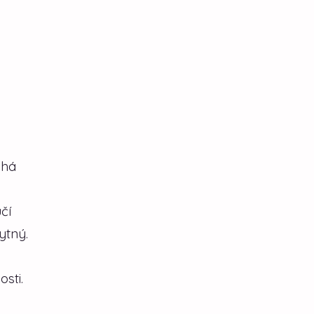
áhá
čí
ytný.
sti.