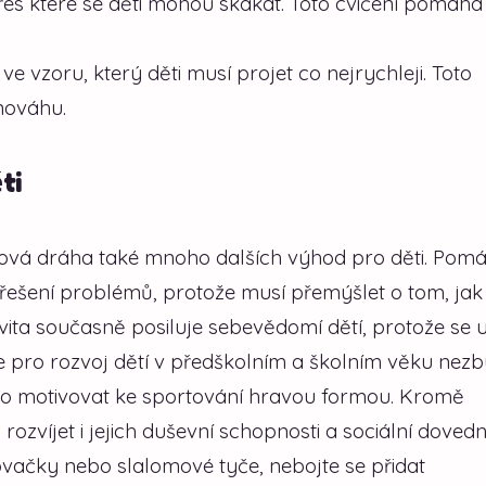
řes které se děti mohou skákat. Toto cvičení pomáhá
e vzoru, který děti musí projet co nejrychleji. Toto
nováhu.
ti
ová dráha také mnoho dalších výhod pro děti. Pom
a řešení problémů, protože musí přemýšlet o tom, jak
vita současně posiluje sebevědomí dětí, protože se u
e pro rozvoj dětí v předškolním a školním věku nezb
o motivovat ke sportování hravou formou. Kromě
ozvíjet i jejich duševní schopnosti a sociální dovedno
kovačky nebo slalomové tyče, nebojte se přidat