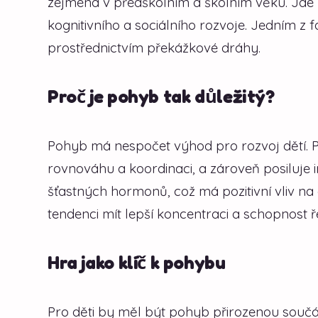
zejména v předškolním a školním věku. Jde 
kognitivního a sociálního rozvoje. Jedním z 
prostřednictvím překážkové dráhy.
Proč je pohyb tak důležitý?
Pohyb má nespočet výhod pro rozvoj dětí. Po
rovnováhu a koordinaci, a zároveň posiluje i
šťastných hormonů, což má pozitivní vliv na 
tendenci mít lepší koncentraci a schopnost ř
Hra jako klíč k pohybu
Pro děti by měl být pohyb přirozenou součás