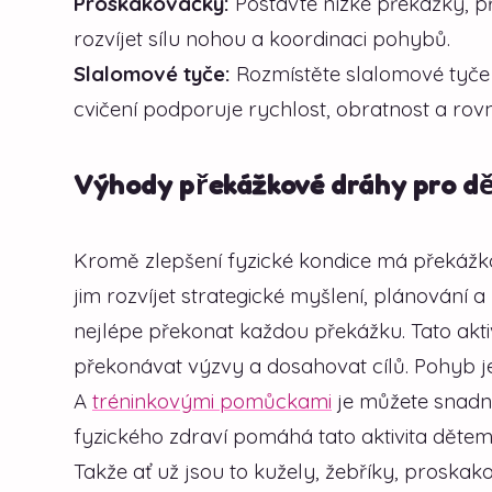
Proskakovačky:
Postavte nízké překážky, p
rozvíjet sílu nohou a koordinaci pohybů.
Slalomové tyče:
Rozmístěte slalomové tyče v
cvičení podporuje rychlost, obratnost a rov
Výhody překážkové dráhy pro dě
Kromě zlepšení fyzické kondice má překážk
jim rozvíjet strategické myšlení, plánování 
nejlépe překonat každou překážku. Tato akti
překonávat výzvy a dosahovat cílů. Pohyb j
A
tréninkovými pomůckami
je můžete snadn
fyzického zdraví pomáhá tato aktivita dětem r
Takže ať už jsou to kužely, žebříky, proska