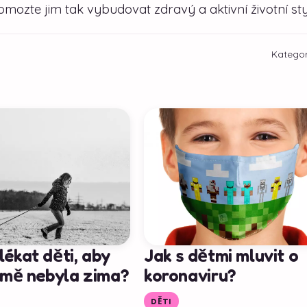
mozte jim tak vybudovat zdravý a aktivní životní sty
Kategor
lékat děti, aby
Jak s dětmi mluvit o
zimě nebyla zima?
koronaviru?
DĚTI