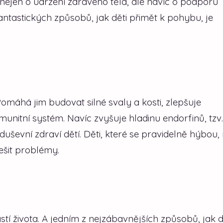
nejen o udržení zdravého těla, ale navíc o podporu
fantastických způsobů, jak děti přimět k pohybu, je
máhá jim budovat silné svaly a kosti, zlepšuje
munitní systém. Navíc zvyšuje hladinu endorfinů, tzv.
duševní zdraví dětí. Děti, které se pravidelně hýbou,
ešit problémy.
tí života. A jedním z nejzábavnějších způsobů, jak d